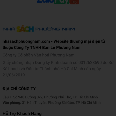
Tốt nghiệp ngành y khoa Đại học Ehime năm 1985. Nghiên cứu và
thực hành điều trị vô sinh cho cả nam và nữ tại Khoa sản, Bệnh
viện Cảnh sát Tokyo, Bệnh viện Cảnh sát Tokyo, Bệnh viện Trung
tâm (tỉnh Tochigi), và Khoa Tiết niệu của Đại học Toho. Năm
1999, thành lập Trung tâm điều trị hiếm muộn Kiba Park Clinic.
nhasachphuongnam.com - Website thương mại điện tử
Chuyên gia Sản phụ khoa được công nhận bởi Hiệp hội Sản phụ
thuộc Công Ty TNHH Bán Lẻ Phương Nam
khoa Nhật Bản. Bác sĩ chuyên khoa Tiết niệu. Chuyên gia Y học
Sinh sản được công nhận bởi Hiệp hội Y học Sinh sản Nhật Bản.
Công ty Cổ phần Văn hoá Phương Nam
Chuyên gia Di truyền lâm sàng.
Giấy chứng nhận Đăng ký Kinh doanh số 0312628590 do Sở
Kế hoạch và Đầu tư Thành phố Hồ Chí Minh cấp ngày
Thông tin chi tiết
21/06/2019
Mã sản phẩm
893528092129
ĐỊA CHỈ CÔNG TY
Tên nhà cung cấp
Thái Hà
Lầu 1, Số 940 Đường 3/2, Phường Phú Thọ, TP. Hồ Chí Minh
Tác giả
Shufunotomo
Văn phòng:
31 Hàn Thuyên, Phường Sài Gòn, TP. Hồ Chí Minh
NXB
Công Thương
Hỗ Trợ Khách Hàng