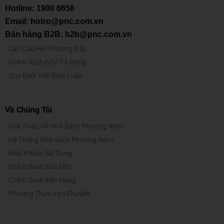
Năm XB
2026
Hotline:
1900 6656
Email: hotro@pnc.com.vn
Ngôn ngữ
Tiếng Việt
Bán hàng B2B: b2b@pnc.com.vn
Trọng lượng (gr)
350
Các Câu Hỏi Thường Gặp
Chính Sách Đổi/Trả Hàng
Kích thước (cm)
21 x 23.5
Quy Định Viết Bình Luận
Số trang
184
Hình thức
Bìa mềm
Về Chúng Tôi
Giới Thiệu Về Nhà Sách Phương Nam
Hệ Thống Nhà Sách Phương Nam
Điều Khoản Sử Dụng
Chính Sách Bảo Mật
Chính Sách Bán Hàng
Phương Thức Vận Chuyển