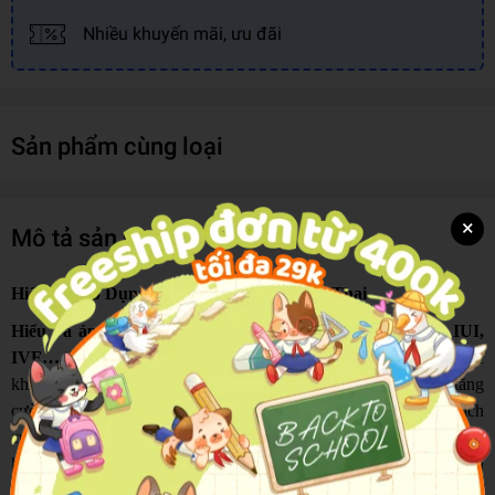
Nhiều khuyến mãi, ưu đãi
Sản phẩm cùng loại
×
Mô tả sản phẩm
Hiểu Và Áp Dụng Các Phương Pháp Thụ Thai
Hiểu và áp dụng các phương pháp thụ thai: Tự nhiên, IUI,
IVF…
dẫn dắt người đọc bắt đầu từ nền tảng: chuẩn bị cơ thể trước
khi mang thai bằng những điều chỉnh lối sống hằng ngày như tăng
cường trao đổi chất, chăm sóc giấc ngủ, xây dựng thói quen tích
cực để cơ thể khỏe hơn. Một phần quan trọng khác là dinh dưỡng:
khuyến nghị ưu tiên bữa sáng có protein, nấu ăn tại nhà để giữ giá
trị dinh dưỡng, và rà soát chế độ ăn để bổ sung vi chất phù hợp cho