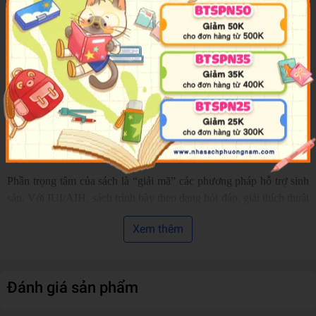
mục tiêu chuẩn bị mang thai. Sách cũng có các gợi ý thực đơn theo
nhóm mục tiêu, bao gồm nhóm cải thiện sức khỏe tinh trùng cho
nam giới.
Ở phần chuẩn bị y khoa, sách khuyến khích cả hai vợ chồng cùng
khám sức khỏe tiền thai kỳ, tìm hiểu tình trạng tử cung - buồng
trứng và xét nghiệm tinh dịch đồ để sớm phát hiện yếu tố ảnh
hưởng khả năng sinh sản; kèm bảng kiểm các thói quen quan trọng
(duy trì cân nặng hợp lý, không hút thuốc, dinh dưỡng cân đối, tập
luyện…).
Phần trọng tâm của sách là “giải mã” các phương pháp hỗ trợ sinh
sản. Với IUI/AIH, sách trình bày theo dạng hỏi đáp, giải thích thuật
ngữ và mô tả trải nghiệm thủ thuật, đồng thời nêu các tỷ lệ mang
Xem thêm
thai tham khảo theo tình huống và độ tuổi. Với IVF, sách đi theo
cấu trúc quy trình, mô tả kích thích buồng trứng, thời điểm tiêm
thuốc và lấy trứng, và liệt kê các phác đồ kích thích thường gặp
(dài, ngắn, antagonist, kích thích nhẹ, theo chu kỳ tự nhiên…).
Đánh giá sản phẩm
Sách cũng giới thiệu ICSI/IMSI và một số nội dung hỏi đáp liên