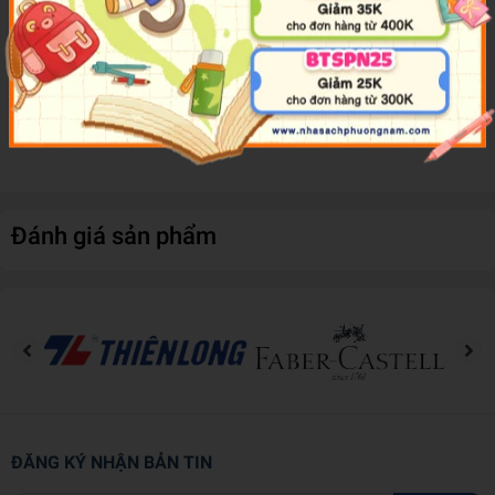
Với bộ sách
Hình Dán Thú Vị Rèn Luyện Tư Duy
, các em sẽ
được "chơi" cùng những miếng dán ngộ nghĩnh, đáng yêu và được
"học" khi phải tìm ra đáp án cho những câu hỏi cực kỳ thú vị. Bố
mẹ hãy giúp trẻ đọc câu hỏi nếu cần, sau đó cho trẻ tự quan sát,
ngẫm nghĩ, suy luận để tìm ra đáp án rồi dán những miếng dán
vào vị trí chính xác nhé!
Đánh giá sản phẩm
ĐĂNG KÝ NHẬN BẢN TIN