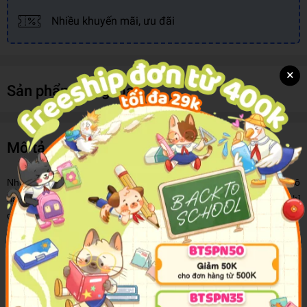
Nhiều khuyến mãi, ưu đãi
×
Sản phẩm cùng loại
Mô tả sản phẩm
Những hình dán thú vị luôn mang đến một nguồn năng lượng vô
hạn để các bạn nhỏ thỏa sức sáng tạo và khám phá. Không chỉ
dừng lại ở đó, việc phải tìm ra đáp án để dán vào các vị trí chính
xác còn giúp các em rèn luyện khả năng quan sát, phân tích, suy
luận, tư duy logic... Đây chính là phương pháp kết hợp chơi và học
rất hiệu quả đối với việc rèn luyện các kỹ năng, cảm xúc và trí tuệ
trong giai đoạn đầu đời của trẻ.