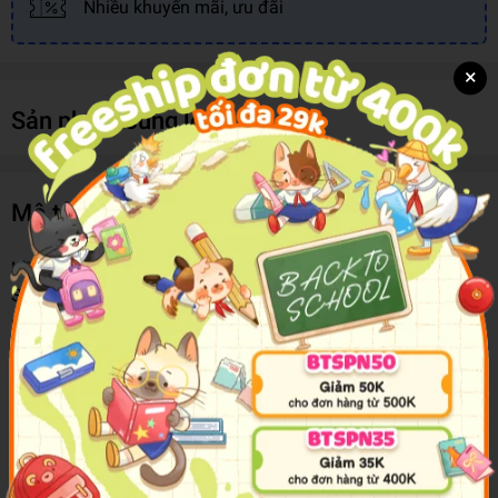
Nhiều khuyến mãi, ưu đãi
×
Sản phẩm cùng loại
Mô tả sản phẩm
Hồ Khô 15G Yalong YL86009
Sản phẩm có chất hồ mịn, khô, bám dính tốt mà không làm
nhăn hay hư bề mặt được dán.
Thiết kế tiện dụng giúp bạn có thể sử dụng dễ dàng, không
dính tay và thao tác nhanh chóng, lượng hồ ra đều, mỏng.
Sản phẩm được sản xuất từ nguyên liệu an toàn cho sức
khỏe, không chứa chất độc hại, thích hợp sử dụng trên nhiều
chất liệu như giấy, vải, nhựa.
Chất hồ khô không lem, không bết.