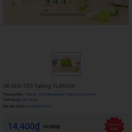
Hồ Khô 15G Yalong YL86009
Thương hiệu:
Yalong - Yiwu Nengliang Trading Co.,Limited
Tình trạng:
Còn hàng
Mã sản phẩm:
693824716002
14,400₫
Tiết kiệm
16,000₫
10%