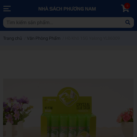
0
Trang chủ
/
Văn Phòng Phẩm
/
Hồ Khô 15G Yalong YL86009