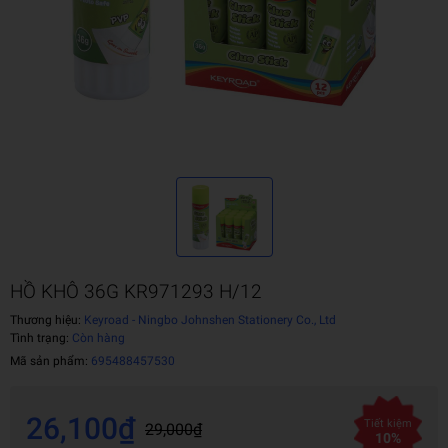
HỒ KHÔ 36G KR971293 H/12
Thương hiệu:
Keyroad - Ningbo Johnshen Stationery Co., Ltd
Tình trạng:
Còn hàng
Mã sản phẩm:
695488457530
26,100₫
Tiết kiệm
29,000₫
10%