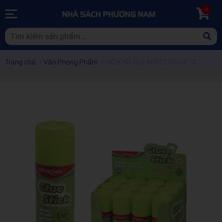
0
Trang chủ
/
Văn Phòng Phẩm
/
HỒ KHÔ 36G KR971293 H/12