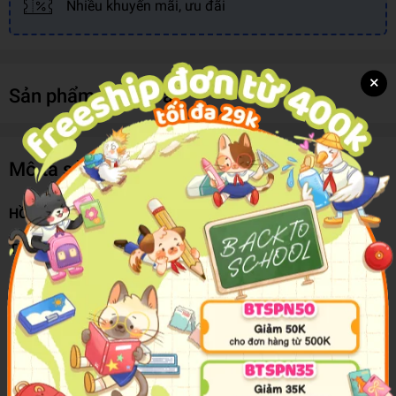
Nhiều khuyến mãi, ưu đãi
×
Sản phẩm cùng loại
Mô tả sản phẩm
HỒ KHÔ 36G KR971293 H/12
Thương hiệu: KEY-ROAD
- Hồ khô được làm từ những chất liệu an toàn, thân thiện với
môi trường.
- Sản phẩm được đảm bảo giữ được độ bền cho mối dán
qua thời gian lâu dài.