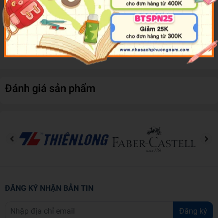
- Có thể được sử dụng trên bề mặt giấy hoặc vải.
- Chất hồ mịn, dính nhanh chóng và bám tốt. Đây là sản
phẩm phù hợp với những người có yêu cầu khắt khe về chất
lượng.
Đánh giá sản phẩm
ĐĂNG KÝ NHẬN BẢN TIN
Đăng ký