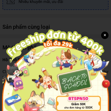
Nhiều khuyến mãi, ưu đãi
Sản phẩm cùng loại
×
Mô tả sản phẩm
Hồ Khô 8G Mungyo GS-8Y
Chất hồ mịn, khô, bám dính tốt mà không làm nhăn hay hư
bề mặt được dán.
Thiết kế dạng thỏi cùng cơ chế vặn tiện dụng giúp bạn có
thể sử dụng dễ dàng, không dính tay và thao tác nhanh
chóng, lượng hồ ra đều, mỏng.
Sản phẩm được sản xuất từ nguyên liệu an toàn cho sức
khỏe, không chứa chất độc hại, thích hợp sử dụng trên