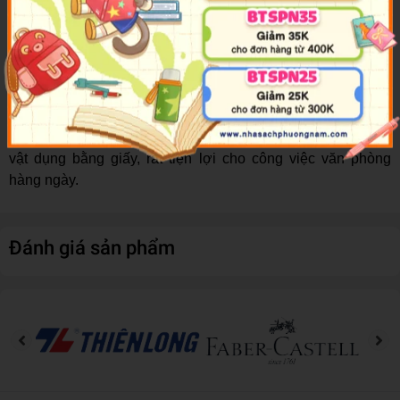
nhiều chất liệu như giấy, vải, nhựa,…
Dạng thỏi tiện dụng. Chất hồ khô không lem, không bết.
Độ dính xếp vào loại tốt, có thể kết chặt nhiều chất liệu giấy
khác nhau.
Với những ưu thế vượt trội, hồ khô hiện đang rất được ưa
chuộng trên thị trường.
Sản phẩm đặc biệt thích hợp khi dùng để dán bao thư, các
vật dụng bằng giấy, rất tiện lợi cho công việc văn phòng
hàng ngày.
Đánh giá sản phẩm