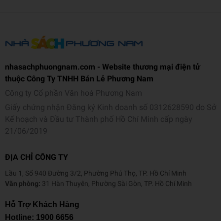
h
th
82 x 20mm
ư
ớ
c
nhasachphuongnam.com - Website thương mại điện tử
C
thuộc Công Ty TNHH Bán Lẻ Phương Nam
h
Công ty Cổ phần Văn hoá Phương Nam
ất
Giấy chứng nhận Đăng ký Kinh doanh số 0312628590 do Sở
Nhựa
li
Kế hoạch và Đầu tư Thành phố Hồ Chí Minh cấp ngày
ệ
21/06/2019
u
ĐỊA CHỈ CÔNG TY
M
à
Lầu 1, Số 940 Đường 3/2, Phường Phú Thọ, TP. Hồ Chí Minh
u
Văn phòng:
31 Hàn Thuyên, Phường Sài Gòn, TP. Hồ Chí Minh
Xanh lá
s
Hỗ Trợ Khách Hàng
ắ
c
Hotline:
1900 6656