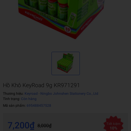
Hồ Khô KeyRoad 9g KR971291
Thương hiệu:
Keyroad - Ningbo Johnshen Stationery Co., Ltd
Tình trạng:
Còn hàng
Mã sản phẩm:
695488457528
7,200₫
Tiết kiệm
8,000₫
10%