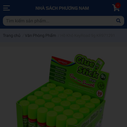
0
Trang chủ
/
Văn Phòng Phẩm
/
Hồ Khô KeyRoad 9g KR971291