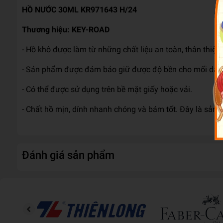
HỒ NƯỚC 30ML KR971643 H/24
Thương hiệu: KEY-ROAD
- Hồ khô được làm từ những chất liệu an toàn, thân thiện 
- Sản phẩm được đảm bảo giữ được độ bền cho mối dán q
- Có thể được sử dụng trên bề mặt giấy hoặc vải.
- Chất hồ mịn, dính nhanh chóng và bám tốt. Đây là sản 
Đánh giá sản phẩm