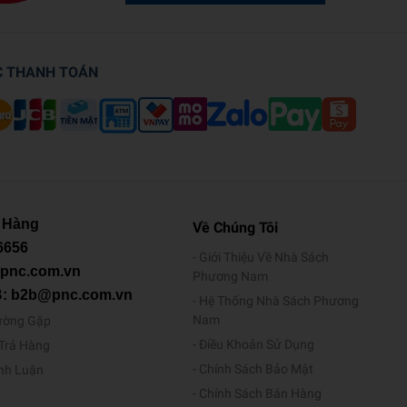
C THANH TOÁN
 Hàng
Về Chúng Tôi
6656
Giới Thiệu Về Nhà Sách
@pnc.com.vn
Phương Nam
B: b2b@pnc.com.vn
Hệ Thống Nhà Sách Phương
Nam
ường Gặp
Điều Khoản Sử Dụng
/Trả Hàng
Chính Sách Bảo Mật
ình Luận
Chính Sách Bán Hàng