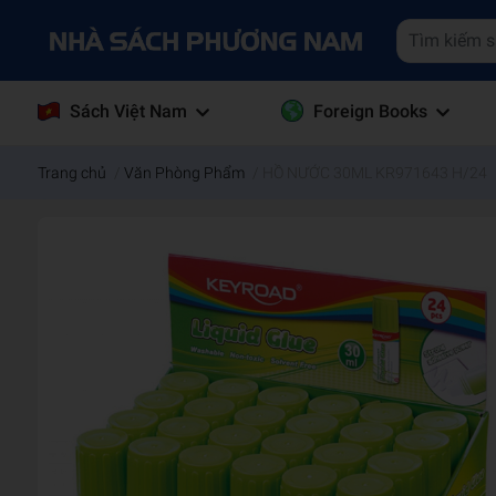
Sách Việt Nam
Foreign Books
Trang chủ
/
Văn Phòng Phẩm
/
HỒ NƯỚC 30ML KR971643 H/24