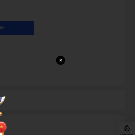
AY
×
Xem thêm