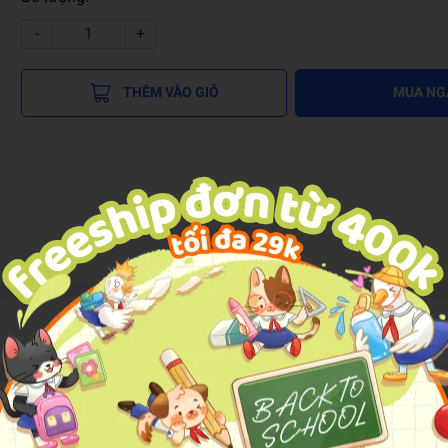
-
+
THÊM VÀO GIỎ
MUA NG