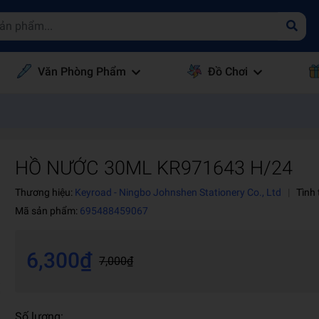
Văn Phòng Phẩm
Đồ Chơi
HỒ NƯỚC 30ML KR971643 H/24
Thương hiệu:
Keyroad - Ningbo Johnshen Stationery Co., Ltd
|
Tình
Mã sản phẩm:
695488459067
6,300₫
7,000₫
Số lượng: