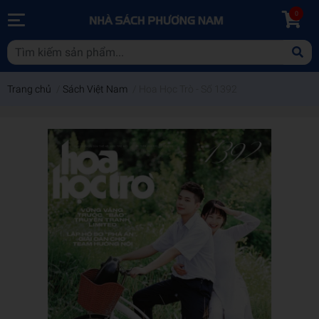
0
Trang chủ
/
Sách Việt Nam
/
Hoa Học Trò - Số 1392