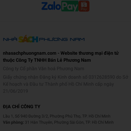
Trọng lượng (gr)
35
Kích thước bao bì (cm)
17
nhasachphuongnam.com - Website thương mại điện tử
thuộc Công Ty TNHH Bán Lẻ Phương Nam
Công ty Cổ phần Văn hoá Phương Nam
Giấy chứng nhận Đăng ký Kinh doanh số 0312628590 do Sở
Kế hoạch và Đầu tư Thành phố Hồ Chí Minh cấp ngày
21/06/2019
ĐỊA CHỈ CÔNG TY
Lầu 1, Số 940 Đường 3/2, Phường Phú Thọ, TP. Hồ Chí Minh
Văn phòng:
31 Hàn Thuyên, Phường Sài Gòn, TP. Hồ Chí Minh