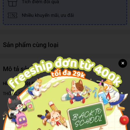
Tích điểm đổi quà
Nhiều khuyến mãi, ưu đãi
Sản phẩm cùng loại
×
Mô tả sản phẩm
Hồng Hà Ruột Bìa Còng B5, 160TR, ĐL 100/76-78% Caro 3022
THÔNG SỐ KỸ THUẬT
Số trang: 160 trang
Phân loại: Ruột giấy kẻ caro
Định lượng: 100g/m²