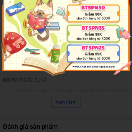
Độ trắng: 76-78% ISO
Kích thước: B5
ĐẶC ĐIỂM SẢN PHẨM
Ruột sổ bìa còng Hồng Hà B5 160 trang kẻ caro - 3022
được dùng để thay thế cho các sổ còng khổ B5. Sản phẩm
được sản xuất trên dây chuyền liên động hiện đại, đạt chất
lượng tốt.
Giấy màu trắng ngà, chống lóa tốt, mịn, viết êm tay.
ĐỐI TƯỢNG SỬ DỤNG
Ruột sổ bìa còng B5 160 trang kẻ caro phù hợp với học sinh,
sinh viên
Xem thêm
CÁCH SỬ DỤNG VÀ BẢO QUẢN
Có chi thiết nhỏ nên để xa tầm tay trẻ em dưới 3 tuổi
Đánh giá sản phẩm
Bảo quản nơi khô ráo, thoáng mát. Tránh nơi ẩm ướt hoặc nơi có