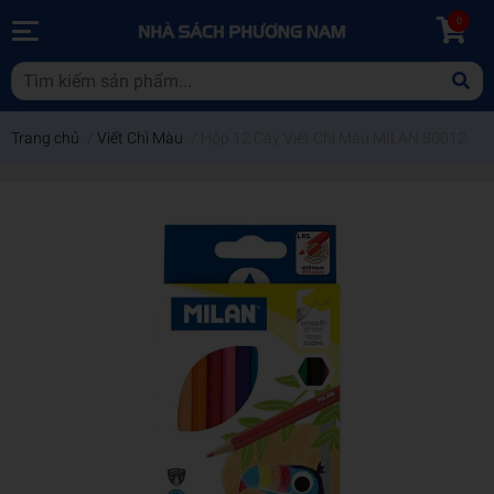
0
Trang chủ
/
Viết Chì Màu
/
Hộp 12 Cây Viết Chì Màu MILAN 80012