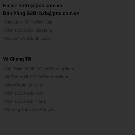
u
Email: hotro@pnc.com.vn
Nhiều màu
s
Bán hàng B2B: b2b@pnc.com.vn
ắ
Các Câu Hỏi Thường Gặp
c
Chính Sách Đổi/Trả Hàng
Quy Định Viết Bình Luận
T
r
ọ
Về Chúng Tôi
n
g
Giới Thiệu Về Nhà Sách Phương Nam
71g
l
Hệ Thống Nhà Sách Phương Nam
ư
Điều Khoản Sử Dụng
ợ
Chính Sách Bảo Mật
n
Chính Sách Bán Hàng
g
Phương Thức Vận Chuyển
Hộp 12 Cây Viết Chì Màu MILAN 80012 Sản phẩm: 12
viết chì màuBút chì màu với đầu chì 2,9 mm. Hình tam
M
giác công thái học. Chì cung cấp một nét vẽ đều và chống