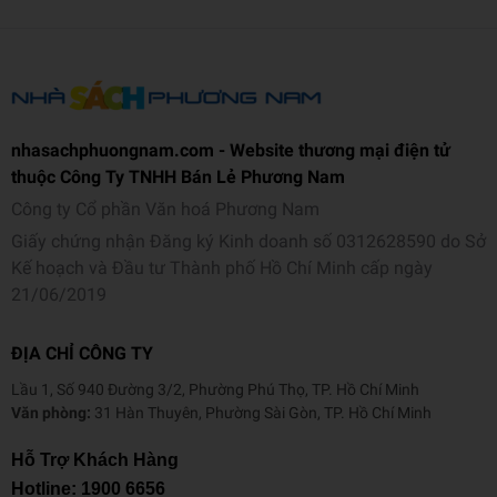
U
K
íc
h
t
215x7x87mm
nhasachphuongnam.com - Website thương mại điện tử
h
thuộc Công Ty TNHH Bán Lẻ Phương Nam
ư
Công ty Cổ phần Văn hoá Phương Nam
ớ
c
Giấy chứng nhận Đăng ký Kinh doanh số 0312628590 do Sở
Kế hoạch và Đầu tư Thành phố Hồ Chí Minh cấp ngày
C
21/06/2019
h
ất
Gỗ
ĐỊA CHỈ CÔNG TY
li
ệ
Lầu 1, Số 940 Đường 3/2, Phường Phú Thọ, TP. Hồ Chí Minh
Văn phòng:
31 Hàn Thuyên, Phường Sài Gòn, TP. Hồ Chí Minh
u
Hỗ Trợ Khách Hàng
M
Hotline:
1900 6656
à