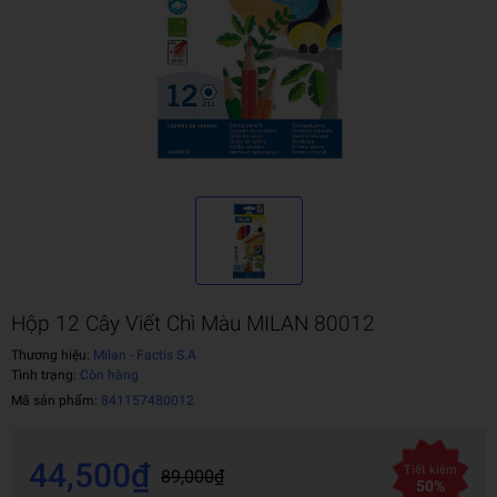
Hộp 12 Cây Viết Chì Màu MILAN 80012
Thương hiệu:
Milan - Factis S.A
Tình trạng:
Còn hàng
Mã sản phẩm:
841157480012
44,500₫
Tiết kiệm
89,000₫
50%