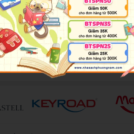
áng tạo
 EN71/3, EN71/9, và Mỹ ASTM D-4236.