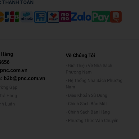
C THANH TOÁN
 Hàng
Về Chúng Tôi
6656
Giới Thiệu Về Nhà Sách
@pnc.com.vn
Phương Nam
B: b2b@pnc.com.vn
Hệ Thống Nhà Sách Phương
Nam
ường Gặp
Điều Khoản Sử Dụng
/Trả Hàng
Chính Sách Bảo Mật
ình Luận
Chính Sách Bán Hàng
Phương Thức Vận Chuyển