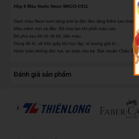
Hộp 6 Màu Nước Neon WACO-C011
Gam màu Neon tươi sáng mới lạ độc đáo tăng thêm lựa chọn s
Màu mềm mịn và đều. Độ hòa tan khi phối màu cao.
Độ phủ sau khi tô rất tốt, bền màu.
Dùng để tô, vẽ trên giấy khi học tập, tô tượng giải trí,...
Hoàn toàn không độc hại, an toàn cho bé. Đạt chuẩn Châu Âu
Đánh giá sản phẩm