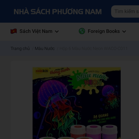
Sách Việt Nam
Foreign Books
Trang chủ
/
Màu Nước
/
Hộp 6 Màu Nước Neon WACO-C011