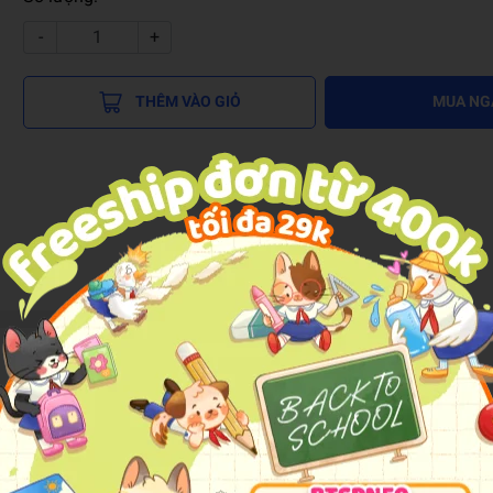
-
+
THÊM VÀO GIỎ
MUA NG