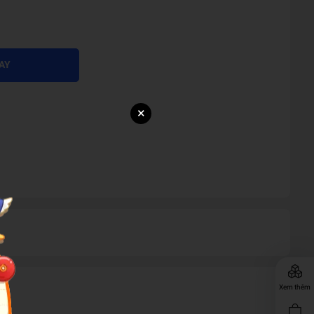
AY
×
Xem thêm