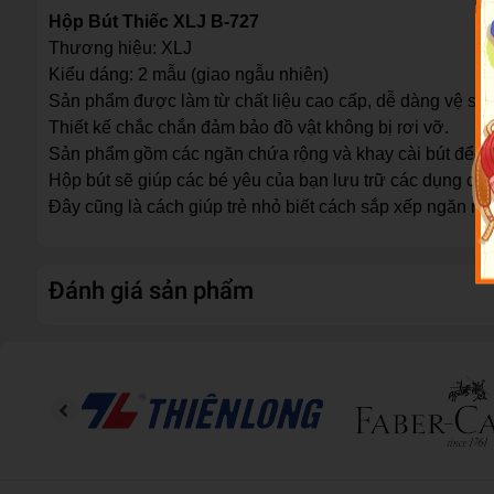
Hộp Bút Thiếc XLJ B-727
Thương hiệu: XLJ
Kiểu dáng: 2 mẫu (giao ngẫu nhiên)
Sản phẩm được làm từ chất liệu cao cấp, dễ dàng vệ sinh
Thiết kế chắc chắn đảm bảo đồ vật không bị rơi vỡ.
Sản phẩm gồm các ngăn chứa rộng và khay cài bút để bé
Hộp bút sẽ giúp các bé yêu của bạn lưu trữ các dụng cụ
Đây cũng là cách giúp trẻ nhỏ biết cách sắp xếp ngăn nắp 
Đánh giá sản phẩm