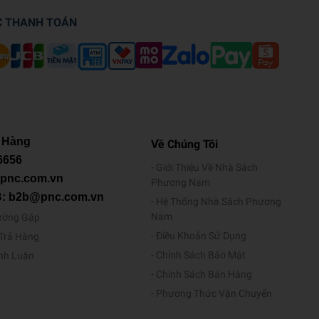
C THANH TOÁN
 Hàng
Về Chúng Tôi
6656
Giới Thiệu Về Nhà Sách
@pnc.com.vn
Phương Nam
B: b2b@pnc.com.vn
Hệ Thống Nhà Sách Phương
Nam
ường Gặp
Điều Khoản Sử Dụng
/Trả Hàng
Chính Sách Bảo Mật
ình Luận
Chính Sách Bán Hàng
Phương Thức Vận Chuyển