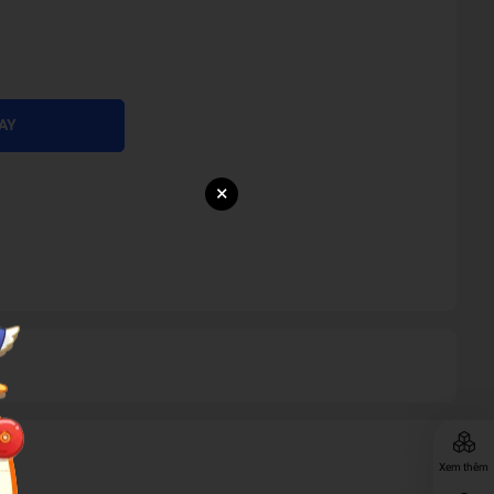
AY
×
Xem thêm