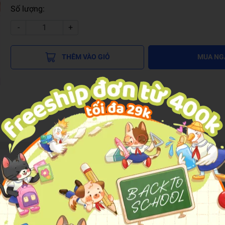
Số lượng:
-
+
THÊM VÀO GIỎ
MUA NG