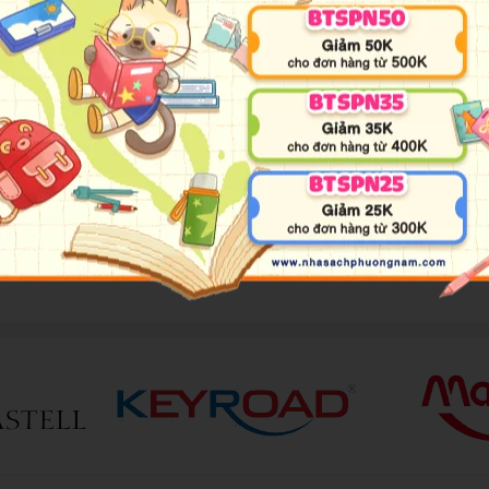
, an toàn khi sử dụng.
 sắp xếp bút viết được gọn gàng.
 học tập, bé có thể dễ dàng sử dụng hộp bút và sử dụng những 
các dụng cụ khi còn nhỏ, tạo thói quen tốt khi lớn lên.