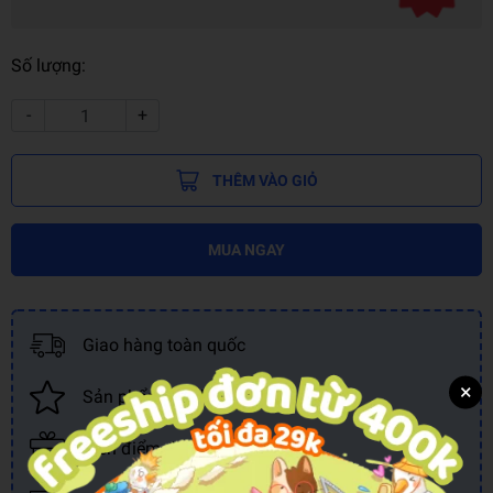
Số lượng:
-
+
THÊM VÀO GIỎ
MUA NGAY
Giao hàng toàn quốc
×
Sản phẩm chính hãng
Tích điểm đổi quà