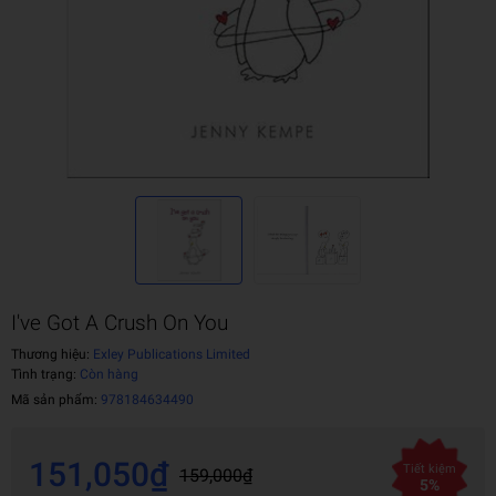
I've Got A Crush On You
Thương hiệu:
Exley Publications Limited
Tình trạng:
Còn hàng
Mã sản phẩm:
978184634490
151,050₫
Tiết kiệm
159,000₫
5%