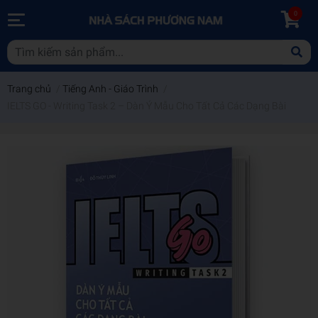
0
Trang chủ
/
Tiếng Anh - Giáo Trình
/
IELTS GO - Writing Task 2 – Dàn Ý Mẫu Cho Tất Cả Các Dạng Bài