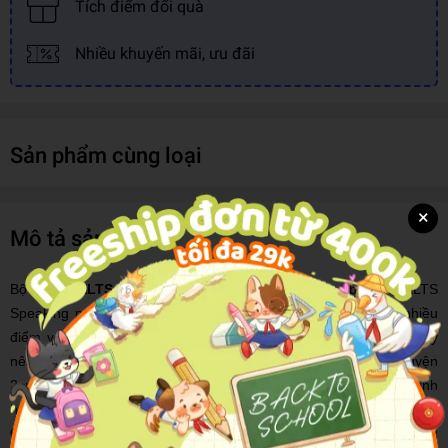
Tích điểm đổi quà
Nhiều khuyến mãi, ưu đãi
Sản phẩm cùng loại
×
Mô tả sản phẩm
Bộ sách
IELTS GO
gồm 2 cuốn dành cho các bài thi IELTS
Speaking part 2 và Writing task 2. Đây là 2 phần thi chiếm nhiều
điểm và cũng được đánh giá là các phần thi khó nhằn nhất, vậy
nên, việc chú trọng và dành nhiều thời gian để ôn tập và rèn luyện
2 phần thi này sẽ giúp bạn nắm chắc kiến thức, cũng như định
hướng được những ý chính trong bài làm của mình. Bộ sách
IELTS
GO
sẽ giúp bạn có nhiều ý tưởng khi trả lời các câu hỏi Speaking