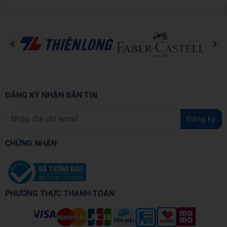
12 đề thi thử với nội dung đa dạng theo cấu trúc chuẩn của bài thi
giúp bạn luyện tập thành thạo và nắm chắc các kiến thức đã học.
Phần 4:
Đáp án và câu trả lời gợi ý
Đáp án chi tiết của bài tập tự luyện và các đề thi thử giúp bạn tự
kiểm tra, đánh giá và hoàn thiện kỹ năng làm bài.
Mong rằng bộ sách
IELTS GO
sẽ là tài liệu ôn thi IELTS hữu ích,
ĐĂNG KÝ NHẬN BẢN TIN
giúp bạn tự tin chinh phục bài thi IELTS.
Đăng ký
CHỨNG NHẬN
PHƯƠNG THỨC THANH TOÁN