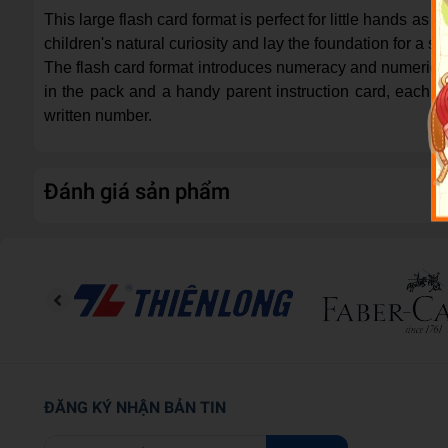
This large flash card format is perfect for little hands a
children's natural curiosity and lay the foundation for a s
The flash card format introduces numeracy and numerical
in the pack and a handy parent instruction card, each l
written number.
Đánh giá sản phẩm
ĐĂNG KÝ NHẬN BẢN TIN