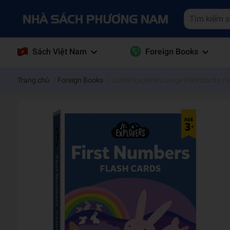
Sách Việt Nam
Foreign Books
Trang chủ
/
Foreign Books
/
Junior Explorers Large Flashcards: F