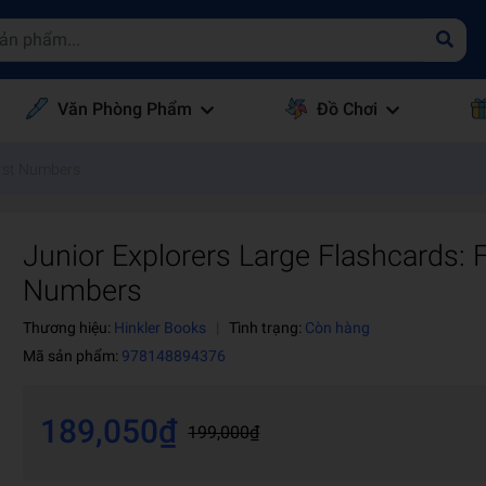
Văn Phòng Phẩm
Đồ Chơi
irst Numbers
Junior Explorers Large Flashcards: F
Numbers
Thương hiệu:
Hinkler Books
|
Tình trạng:
Còn hàng
Mã sản phẩm:
978148894376
189,050₫
199,000₫