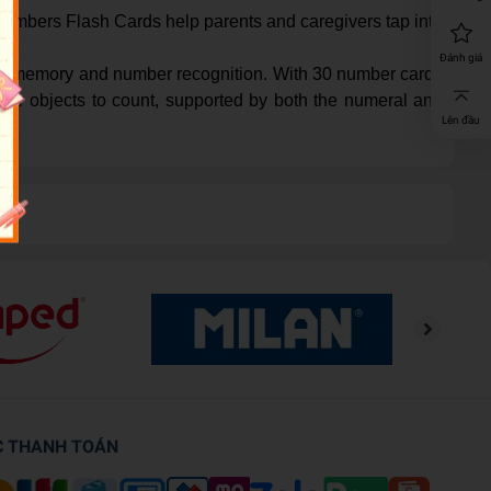
st Numbers Flash Cards help parents and caregivers tap into
Đánh giá
with memory and number recognition. With 30 number cards
liar objects to count, supported by both the numeral and
Lên đầu
C THANH TOÁN