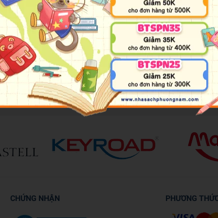
s they get to grips with number recognition. Junior Explorers: Fir
uccessful educational future.
 concepts with game play and sorting skills, while assisting 
arge flash card with rounded corners is double-sided, with fami
CHỨNG NHẬN
PHƯƠNG THỨ