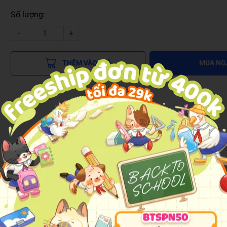
Số lượng:
-
+
THÊM VÀO GIỎ
MUA NG