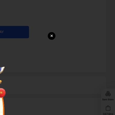
AY
×
Xem thêm
Giỏ hàng