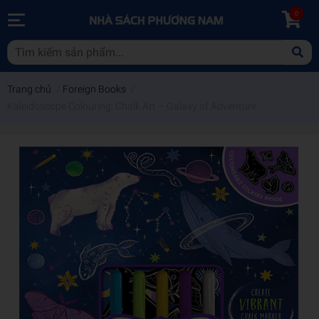
0
Trang chủ
/
Foreign Books
/
Kaleidoscope Colouring: Chalk Art – Galaxy of Adventure