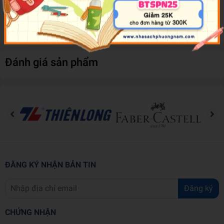
With 24 midnight-blue pages of whimsical, galactic artwork
to colour and a sheet of customisable stickers, this is the
perfect kit for creative kids.
Đánh giá sản phẩm
ĐĂNG KÝ NHẬN BẢN TIN
Đăng ký
CHỨNG NHẬN