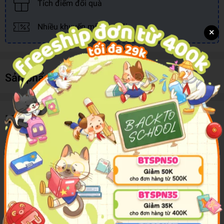
Tích điểm đổi quà
Nhiều khuyến mãi, ưu đãi
×
Sản phẩm cùng loại
Mô tả sản phẩm
Kaleidoscope Colouring: Chalk Art – Galaxy of Adventure
Get ready to create cool constellations, vast galaxies and
twinkling shooting stars with Kaleidoscope Colouring Chalk
Art: Galaxy of Adventure!
Budding artists can colour and create their own unique
artwork with the 5 liquid chalk markers included in this kit.