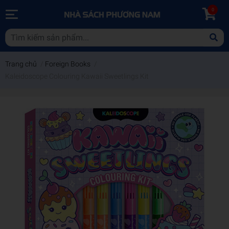
0
Trang chủ
/
Foreign Books
/
Kaleidoscope Colouring Kawaii Sweetlings Kit