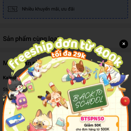
Nhiều khuyến mãi, ưu đãi
Sản phẩm cùng loại
×
Mô tả sản phẩm
Kaleidoscope Colouring Kawaii Sweetlings Kit
Step into a world of sweetness and cuteness with our
Kaleidoscope Colouring Kawaii Sweetlings Kit! This
delightful kit is a burst of adorable fun, perfect for artists of
all ages. Kids will love unleashing their creativity with 50+
stickers featuring charming Kawaii characters, each more
adorable than the last.