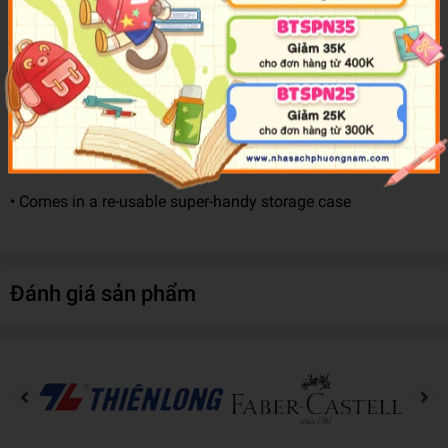
The magic doesn't stop there—our kit comes complete with
six colour-changing markers that add an extra layer of joyful
whimsy to the creations!
• Kit includes: 30+ colouring & activity pages and 6 colour-
changing markers and 50+ scented stickers.
• Comes in a re-usable super-handy storage case
Đánh giá sản phẩm