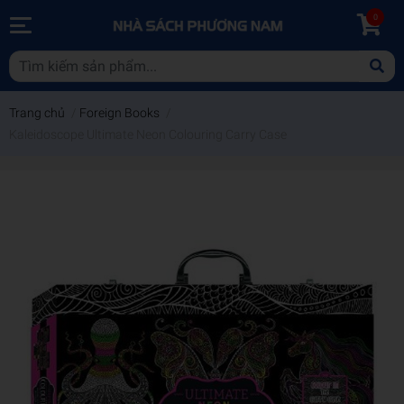
0
Trang chủ
/
Foreign Books
/
Kaleidoscope Ultimate Neon Colouring Carry Case