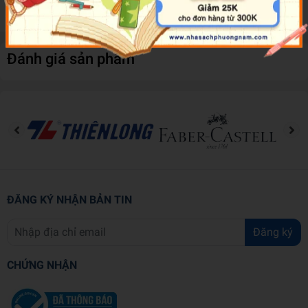
Brighten up your day and get colouring!
Đánh giá sản phẩm
ĐĂNG KÝ NHẬN BẢN TIN
Đăng ký
CHỨNG NHẬN