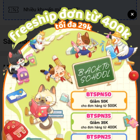
Nhiều khuyến mãi, ưu đãi
×
Sản phẩm cùng loại
Mô tả sản phẩm
This Kaleidoscope Ultimate Neon Colouring Carry Case is
an electrifying visual experience for all ages!
This dazzling kit contains 3 colouring books with over 90
images, featuring majestic unicorns, exotic birds and mind-
bending patterns that are waiting to become brilliantly bright.
With 6 neon markers, 8 coloured markers and 8 coloured
pencils all in one handy case, this is the ultimate colouring
experience.