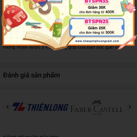
những truyện có nhiều dị bản, chúng tôi đều có chú dẫn cẩn
thận để rộng đường dư luận.
Quá trình thu thập, chỉnh lý tài liệu đã được chúng tôi tiến
hành hết sức cẩn thận và khoa học. Tuy nhiên, toàn bộ quá
trình từ sưu tầm đến ra sách hẳn có ít nhiều sơ suất. Rất
mong nhận được ý kiến đóng góp của bạn đọc gần xa.
Đánh giá sản phẩm