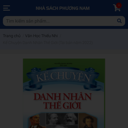
0
Trang chủ
/
Văn Học Thiếu Nhi
/
Kể Chuyện Danh Nhân Thế Giới (Tái bản năm 2022)