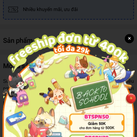
Nhiều khuyến mãi, ưu đãi
×
Sản phẩm cùng loại
Mô tả sản phẩm
Sưu tầm truyện Danh Nhân Thế Giới xưa này đã nhiều
người làm, sách kể chuyệndanh nhân cũng đã nhiều nơi
xuất bản. Lần này chúng tôi tuyển chọn và giới thiệu lại với
bạn đọc theo tiêu chí:
Hẹp hơn: Chỉ tuyển những chuyện kể về các trạng có giai
thoại lưu truyền
Sâu hơn: Trong quá trình thu thập tài liệu trong dân gian, với