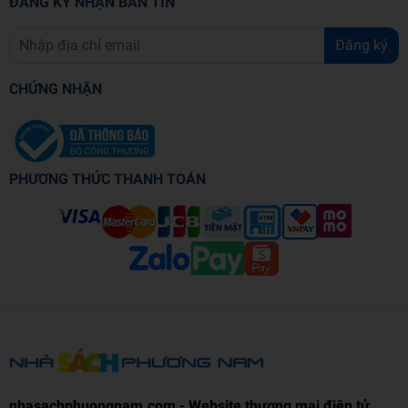
ĐĂNG KÝ NHẬN BẢN TIN
Đăng ký
CHỨNG NHẬN
PHƯƠNG THỨC THANH TOÁN
nhasachphuongnam.com - Website thương mại điện tử