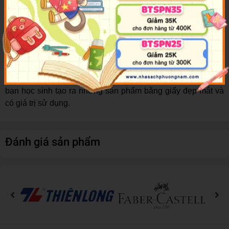
chai keo đẹp và bắt mắt.
- Có mùi dễ chịu, không gắt do làm từ các thành phần thiên
nhiên, an toàn tuyệt đối với người sử dụng. Trong trường
hợp bạn bị keo dính vào vùng da hay vùng mắt thì chỉ cần
rửa lại bằng nước sạch.
- Được xem như một dụng cụ không thể thiếu của học sinh.
Nó chính là người đồng hành, công cụ gián tiếp giúp các
bạn học sinh tạo ra những sản phẩm bằng giấy đẹp mắt và
có giá trị sử dụng.
Đánh giá sản phẩm