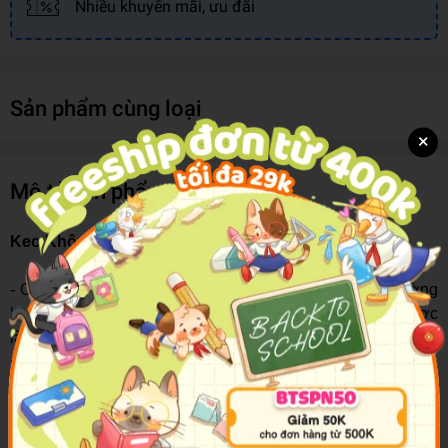
Nhiều khuyến mãi, ưu đãi
Sản phẩm cùng loại
×
Mô tả sản phẩm
Keo Khô 920 135
- Có độ bám dính cao và mau khô ngay sau khi dán, đường
keo đều mịn không bị vón cục hay ướt giấy. Do keo được
làm từ nguyên liệu chất lượng nên có độ bám dính cao, hạn
chế tối đa việc bong tróc.
- Được thiết kế dạng chai lọ, nhỏ gọn, thuận lợi cho việc cất
giữ và mang theo. Ngoài ra, keo khô được thết kế bởi ba
màu: đỏ, vàng, xanh xen kẽ với nhau trên thân chai, làm cho