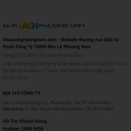
ớc
C
h
ất
Nhựa
liệ
nhasachphuongnam.com - Website thương mại điện tử
u
thuộc Công Ty TNHH Bán Lẻ Phương Nam
Công ty Cổ phần Văn hoá Phương Nam
M
Giấy chứng nhận Đăng ký Kinh doanh số 0312628590 do Sở
à
Kế hoạch và Đầu tư Thành phố Hồ Chí Minh cấp ngày
u
Xanh lá
21/06/2019
sắ
c
ĐỊA CHỈ CÔNG TY
Tr
Lầu 1, Số 940 Đường 3/2, Phường Phú Thọ, TP. Hồ Chí Minh
ọ
Văn phòng:
31 Hàn Thuyên, Phường Sài Gòn, TP. Hồ Chí Minh
n
g
Hỗ Trợ Khách Hàng
69.84g
lư
Hotline:
1900 6656