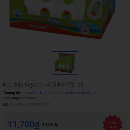
Keo Sữa Keyroad 60G KR972136
Thương hiệu:
Keyroad - Ningbo Johnshen Stationery Co., Ltd
Tình trạng:
Còn hàng
Mã sản phẩm:
694128872479
11,700₫
Tiết kiệm
13,000₫
10%