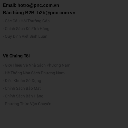
ợ
Email: hotro@pnc.com.vn
n
Bán hàng B2B: b2b@pnc.com.vn
g
Các Câu Hỏi Thường Gặp
Keo Sữa Keyroad 60G KR972136
Chính Sách Đổi/Trả Hàng
Quy Định Viết Bình Luận
Đặc điểm: Keo đặc sệt trắng như sữa kemKeo sữa là loại
keo đặc biệt do sản phẩm nghiên cứu và sản xuất trên
M
dây chuyền hiện đại theo tiêu chuẩn quốc tế không gây
ô
Về Chúng Tôi
độc hại cho người sử dụng. Keo sữa có chất liệu đặc sệt
tả
Giới Thiệu Về Nhà Sách Phương Nam
trắng đục như sữa kem và tính kết dính cao, bền chặt. Do
Hệ Thống Nhà Sách Phương Nam
tính chất đặc sệt đó, Keo sữa không lem giấy và không
Điều Khoản Sử Dụng
thấm như các loại hồ dán nước thông thường.
Chính Sách Bảo Mật
Chính Sách Bán Hàng
Phương Thức Vận Chuyển