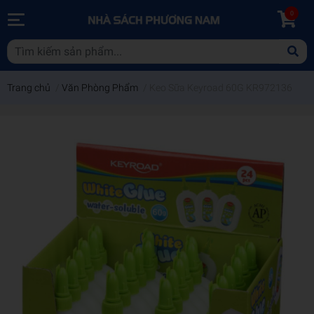
0
Trang chủ
/
Văn Phòng Phẩm
/
Keo Sữa Keyroad 60G KR972136