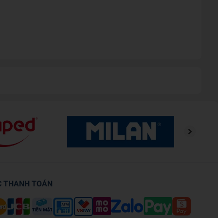
ở một mặt và mặt còn lại là bản in hình học màu đen
ờng học.
C THANH TOÁN