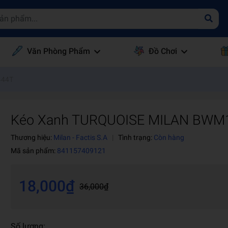
Văn Phòng Phẩm
Đồ Chơi
444T
Kéo Xanh TURQUOISE MILAN BWM
Thương hiệu:
Milan - Factis S.A
|
Tình trạng:
Còn hàng
Mã sản phẩm:
841157409121
18,000₫
36,000₫
Số lượng: