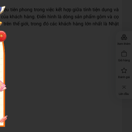
ệu tiên phong trong việc kết hợp giữa tính tiện dụng và
u của khách hàng. Điển hình là dòng sản phẩm gôm và cọ
trên thế giới, trong đó các khách hàng lớn nhất là Nhật
Xem thêm
Giỏ hàng
Đánh giá
Lên đầu