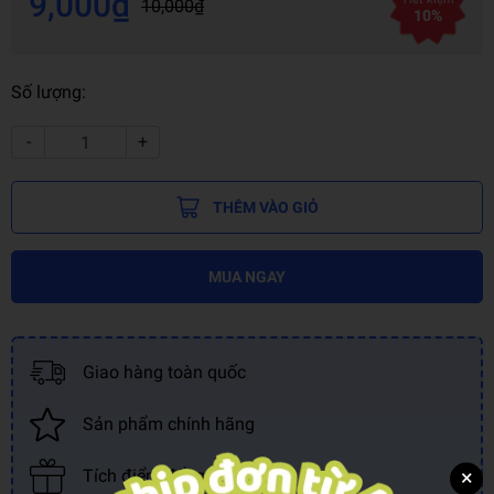
9,000₫
10,000₫
10%
Số lượng:
-
+
THÊM VÀO GIỎ
MUA NGAY
Giao hàng toàn quốc
Sản phẩm chính hãng
×
Tích điểm đổi quà