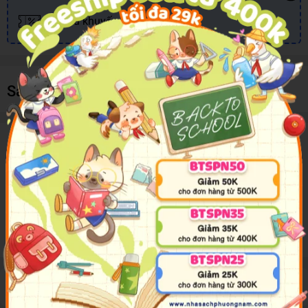
Nhiều khuyến mãi, ưu đãi
Sản phẩm cùng loại
Mô tả sản phẩm
Kẹp Bướm 19 mm Double A
Sản phẩm thiết kế đơn giản, tiện dụng, giúp bạn dễ dàng
bảo quản, phân loại và tránh thất lạc các liên giấy, tài liệu rời
trong công việc, học tập.
Đánh giá sản phẩm