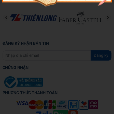
ĐĂNG KÝ NHẬN BẢN TIN
Đăng ký
CHỨNG NHẬN
PHƯƠNG THỨC THANH TOÁN