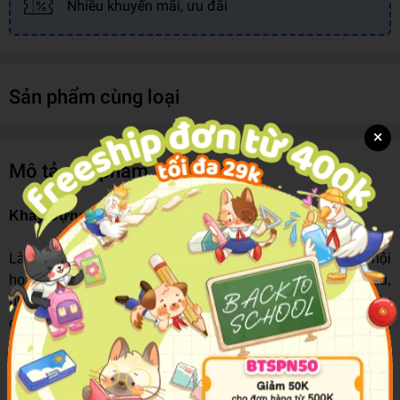
Nhiều khuyến mãi, ưu đãi
Sản phẩm cùng loại
×
Mô tả sản phẩm
Khay Đựng Màu Vẽ Mesa MP-1
Là vật dụng không thể thiếu đối với các em nhỏ đam mê hội
họa. Với sản phẩm này, các em có thể tha hồ đựng màu,
pha màu phục vụ cho nhu cầu tô vẽ tranh của mình. Đây
cũng là món quà ý nghĩa mà các bậc phụ huynh dành tặng
cho bé con của mình.
Khay có kích thước nhỏ vừa, phù hợp với tay cầm của các
bé. Các bé có thể thoải mái tô màu với sản phẩm này mà