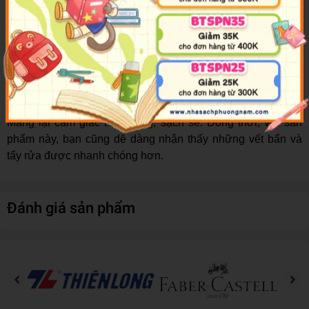
không thấy vướng víu hay nặng nề.
Được làm từ chất liệu nhựa chất lượng cao. Sản phẩm
được nhập khẩu từ Thái Lan không chứa các thành phần
gây hại cho sức khỏe người dùng. Các bé có thể an tâm sử
dụng.
Khay khá nhẹ nên có tính di động cao. Các bé có thể mang
đến lớp học một cách dễ dàng.
Mang lại cảm giác tươi sáng, sạch sẽ. Đồng thời, với sản
phẩm này, bạn cũng dễ dàng nhận thấy những vết bẩn và
tẩy rửa được nhanh chóng hơn.
Đánh giá sản phẩm