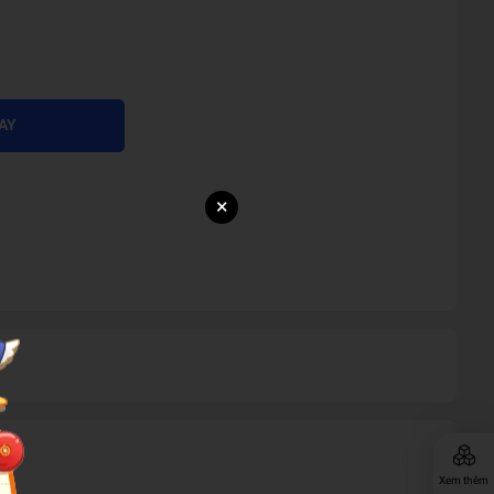
AY
×
Xem thêm