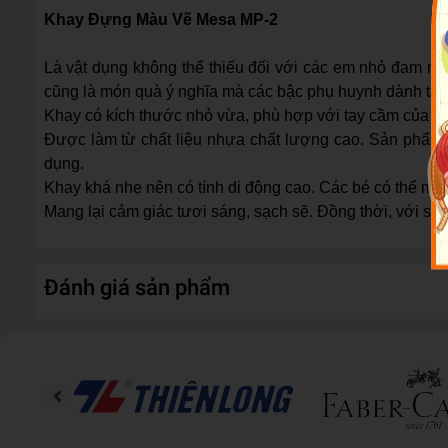
Khay Đựng Màu Vẽ Mesa MP-2
Là vật dụng không thể thiếu đối với các em nhỏ đam mê
cũng là món quà ý nghĩa mà các bậc phụ huynh dành tặn
Khay có kích thước nhỏ vừa, phù hợp với tay cầm của cá
Được làm từ chất liệu nhựa chất lượng cao. Sản phẩm
dụng.
Khay khá nhẹ nên có tính di động cao. Các bé có thể ma
Mang lại cảm giác tươi sáng, sạch sẽ. Đồng thời, với s
Đánh giá sản phẩm