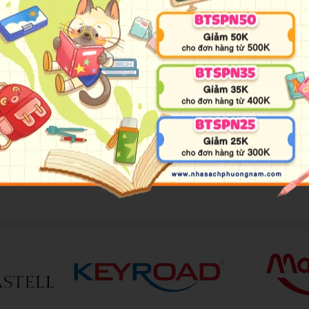
 hội họa. Với sản phẩm này, các em có thể tha hồ đựng màu,
g cho bé con của mình.
c bé. Các bé có thể thoải mái tô màu với sản phẩm này mà khô
 được nhập khẩu từ Thái Lan không chứa các thành phần gây 
ng đến lớp học một cách dễ dàng.
ản phẩm này, bạn cũng dễ dàng nhận thấy những vết bẩn và tẩ