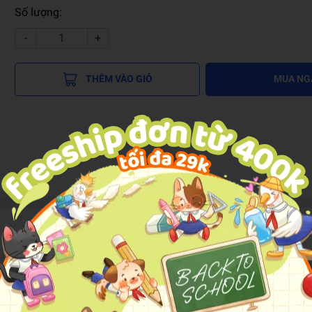
Số lượng:
-
+
THÊM VÀO GIỎ
MUA NG