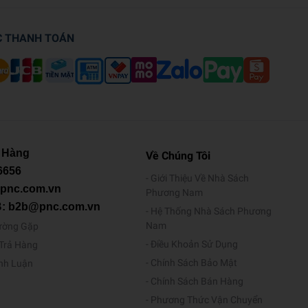
C THANH TOÁN
 Hàng
Về Chúng Tôi
6656
Giới Thiệu Về Nhà Sách
@pnc.com.vn
Phương Nam
B: b2b@pnc.com.vn
Hệ Thống Nhà Sách Phương
Nam
ường Gặp
Điều Khoản Sử Dụng
/Trả Hàng
Chính Sách Bảo Mật
ình Luận
Chính Sách Bán Hàng
Phương Thức Vận Chuyển