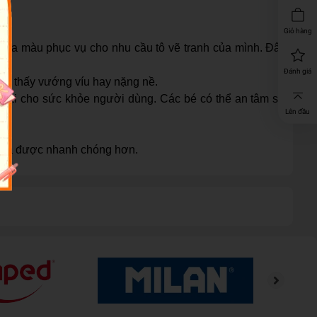
Giỏ hàng
 pha màu phục vụ cho nhu cầu tô vẽ tranh của mình. Đây
Đánh giá
ng thấy vướng víu hay nặng nề.
hại cho sức khỏe người dùng. Các bé có thể an tâm sử
Lên đầu
y rửa được nhanh chóng hơn.