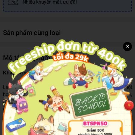
Nhiều khuyến mãi, ưu đãi
Sản phẩm cùng loại
×
Mô tả sản phẩm
Khay Đựng Màu Vẽ Mesa MP-4
Là vật dụng không thể thiếu đối với các em nhỏ đam mê hội
họa. Với sản phẩm này, các em có thể tha hồ đựng màu,
pha màu phục vụ cho nhu cầu tô vẽ tranh của mình. Đây
cũng là món quà ý nghĩa mà các bậc phụ huynh dành tặng
cho bé con của mình.
Khay có kích thước nhỏ vừa, phù hợp với tay cầm của các
bé. Các bé có thể thoải mái tô màu với sản phẩm này mà