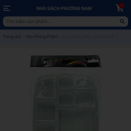
0
Trang chủ
/
Văn Phòng Phẩm
/
Khay Đựng Màu Vẽ Mesa MP-4