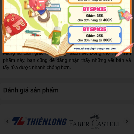
không thấy vướng víu hay nặng nề.
Được làm từ chất liệu nhựa chất lượng cao. Sản phẩm
được nhập khẩu từ Thái Lan không chứa các thành phần
gây hại cho sức khỏe người dùng. Các bé có thể an tâm sử
dụng.
Khay khá nhẹ nên có tính di động cao. Các bé có thể mang
đến lớp học một cách dễ dàng.
Mang lại cảm giác tươi sáng, sạch sẽ. Đồng thời, với sản
phẩm này, bạn cũng dễ dàng nhận thấy những vết bẩn và
tẩy rửa được nhanh chóng hơn.
Đánh giá sản phẩm