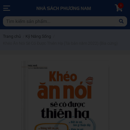
0
Trang chủ
/
Kỹ Năng Sống
/
Khéo Ăn Nói Sẽ Có Được Thiên Hạ (Tái bản năm 2022) (Bìa cứng)