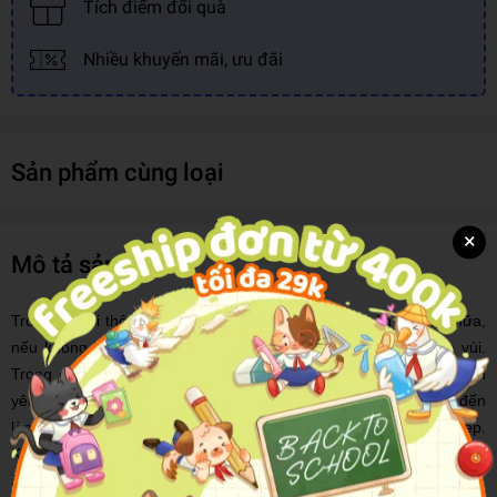
Tích điểm đổi quà
Nhiều khuyến mãi, ưu đãi
Sản phẩm cùng loại
×
Mô tả sản phẩm
Trong xã hội thông tin hiện đại, sự im lặng không còn là vàng nữa,
nếu không biết cách giao tiếp thì dù là vàng cũng sẽ bị chôn vùi.
Trong cuộc đời một con người, từ xin việc đến thăng tiến, từ tình
yêu đến hôn nhân, từ tiếp thị cho đến đàm phán, từ xã giao đến
làm việc… không thể không cần đến kĩ năng và khả năng giao tiếp.
Khéo ăn khéo nói thì đi đâu, làm gì cũng gặp thuận lợi. Không khéo
ăn nói, bốn bề đều là trở ngại khó khăn.