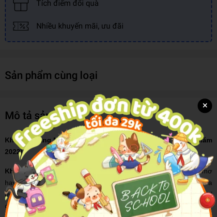
Tích điểm đổi quà
Nhiều khuyến mãi, ưu đãi
Sản phẩm cùng loại
×
Mô tả sản phẩm
Khi Bạn Đang Mơ Thì Người Khác Đang Nỗ Lực (Tái bản năm
2022)
Khi Bạn Đang Mơ Thì Người Khác Đang Nỗ Lực
- bạn đang mơ
hay đang nỗ lực? Bạn có đang đi đúng con đường hiện thực hóa
ước mơ của mình thành sự thật? Hay bạn vẫn còn đang vẫn chỉ
đang nằm mơ về thành công trong khi người khác đã bắt đầu nếm