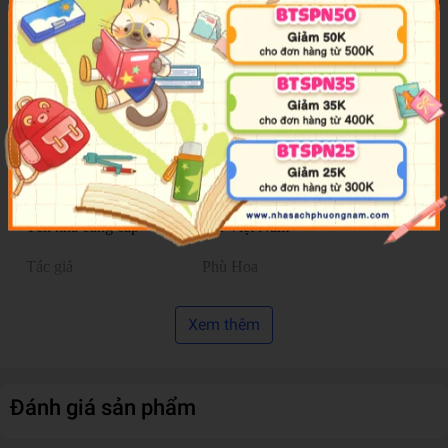
đồn giáo sư Giang trâu già gặm cỏ non lan truyền khắp trường,
thanh danh, khí tiết thầy gìn giữ cả đời đứng trước nguy cơ bị hoen
ố.
Thời gian thấm thoắt thoi đưa, khi dung nhan của ta không còn,
người vẫn nguyện yêu ta chứ?
Thông tin chi tiết
Mã sản phẩm
893532503633
Tên nhà cung cấp
AZ Việt Nam
Tác giả
Phù Hoa
Người dịch
Lệ Ngọc
Xem thêm
NXB
Dân Trí
Năm XB
2026
Đánh giá sản phẩm
Ngôn ngữ
Tiếng Việt