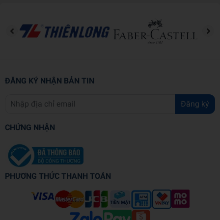
Trọng lượng (gr)
440
Kích thước (cm)
20.5 x 14.5 x 2.1
Số trang
424
Hình thức
Bìa mềm
ĐĂNG KÝ NHẬN BẢN TIN
Đăng ký
CHỨNG NHẬN
PHƯƠNG THỨC THANH TOÁN