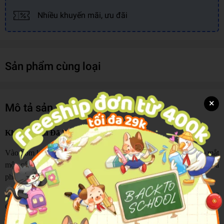
Nhiều khuyến mãi, ưu đãi
Sản phẩm cùng loại
×
Mô tả sản phẩm
Khi Tóc Mai Đã Bạc Người Có Còn Bên Ta
Vào hôm kỉ niệm ngày cưới, Du Dao đi chợ mua thức ăn, chớp mắt
một cái đã xuyên tới bốn mươi năm sau, người chồng hào hoa
phong nhã giờ đây đã biến thành một ông giáo sư già điềm đạm.
Lúc trẻ, vợ thầy Giang đột nhiên mất tích, được xác nhận là đã qua
đời, thầy góa vợ đằng đẵng bốn mươi năm. Không ngờ lại có ngày
vợ thầy trở về, đã vậy dung mạo còn chẳng hề thay đổi. Thế là tin