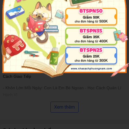
sống chan hòa với mọi người.
Bộ sách
Khôn Lớn Mỗi Ngày - Truyện Tranh Giáo Dục Cho Bé
Tuổi Mầm Non
gồm 6 cuốn:
- Khôn Lớn Mỗi Ngày: Thói Quen Tốt Của Con - Hình Thành Thói
Quen Cho Bé
- Khôn Lớn Mỗi Ngày: Con Biết Thể Hiện Bản Thân - Học Cách
Thể Hiện Bản Thân
- Khôn Lớn Mỗi Ngày: Con Sống Chan Hòa Với Mọi Người - Học
Cách Giao Tiếp
- Khôn Lớn Mỗi Ngày: Con Là Em Bé Ngoan - Học Cách Quản Lí
Hành Vi
- Khôn Lớn Mỗi Ngày: Người Xấu Đừng Hòng Bắt Nạt Con - Học
Xem thêm
Cách Tự Bảo Vệ Bản Thân
- Khôn Lớn Mỗi Ngày: Đừng Để Nguy Hiểm Đến Gần Con - Giáo