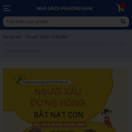
0
Trang chủ
/
Truyện Tranh Thiếu Nhi
/
Khôn Lớn Mỗi Ngày - Người Xấu Đừng Hòng Bắt Nạt Con - Học Cách
Tự Bảo Vệ Bản Thân