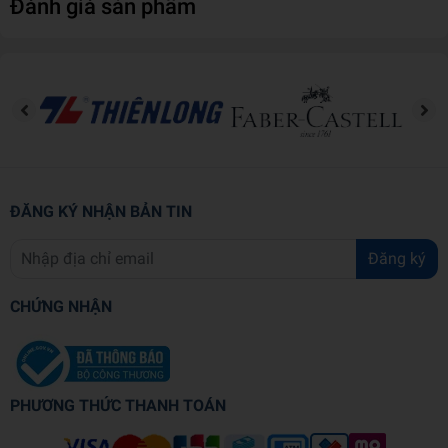
Đánh giá sản phẩm
Dục Cho Trẻ Về Sự An Toàn
ĐĂNG KÝ NHẬN BẢN TIN
Đăng ký
CHỨNG NHẬN
PHƯƠNG THỨC THANH TOÁN