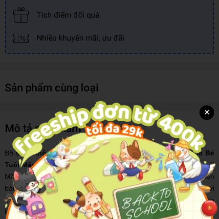
Tích điểm đổi quà
Nhiều khuyến mãi, ưu đãi
Sản phẩm cùng loại
×
Mô tả sản phẩm
Bộ sách
Khôn Lớn Mỗi Ngày - Truyện Tranh Giáo Dục Cho Bé
Tuổi Mầm Non
bao gồm những kĩ năng quan trọng cho trẻ ở tuổi
Mầm non. Qua từng tập sách, các bé sẽ được học cách thể hiện
bản thân, học cách bảo vệ bản thân trước người xấu đồng thời
tránh xa những mối nguy hiểm. Bé cũng được hướng dẫn cách
hình thành các thói quen tốt cũng như trở thành một em bé ngoan,