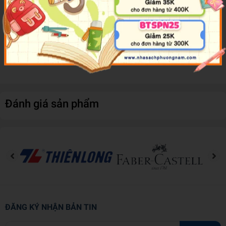
nghĩ, sự tập trung, học hành, làm việc thật hiệu quả, và nhất là
giảm chứng sa sút trí tuệ khi về tuổi tác lớn hơn.
Kích Hoạt Trí Não, Mở Rộng Bộ Nhớ
là cuốn sách rất hữu ích với
những bạn trẻ đi học, đi làm, cũng là món quà có giá trị để tặng
phụ huynh "hay quên" trong nhà.
Đánh giá sản phẩm
ĐĂNG KÝ NHẬN BẢN TIN