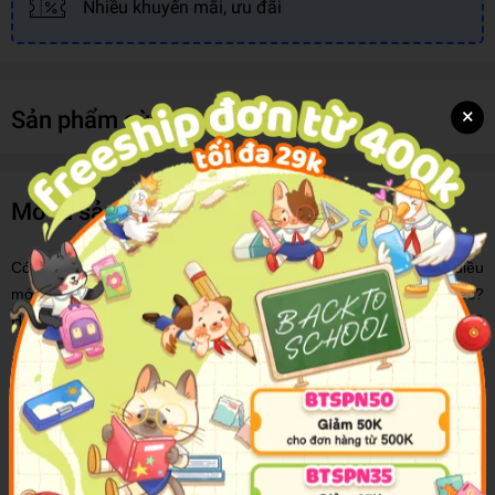
Nhiều khuyến mãi, ưu đãi
×
Sản phẩm cùng loại
Mô tả sản phẩm
Có phải đôi khi bạn có cảm giác càng "già" thì càng khó học điều
mới? Hoặc là thấy khó ghi nhớ những điều cần cho công việc?
Hoặc có cảm giác cha mẹ thông minh thì mới sinh con thông minh?
Khác với những cuốn sách "mẹo vặt ghi nhớ, bí quyết học tập"
khác, cuốn sách này dựa trên nghiên cứu của 160,000 hình ảnh
chụp não bộ trong các trạng thái khác nhau, nên rất đáng tin cậy!
Từ nghiên cứu đó, ông đã bác bỏ những điều lầm tưởng trước nay
về trí óc con người, mở ra những cơ hội để ta cải thiện sức suy