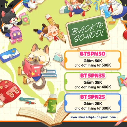
h mà việc thực hành dừng lại và nhìn sâu có thể trở thành một công 
 đúng như bản chất của nó, và việc tu tập tỉnh thức sẽ đưa bạn đến sự
 tiêu thụ những gì, bao nhiêu, thế nào và tại sao như vậy, từ đó nối 
vật... Những phân tích thông minh và sâu sắc của Romhardt đã cho th
y mang đến cho bạn đọc cách tiếp cận hết sức ý nghĩa và giàu lòng từ 
là tư duy kẻ thắng - người thua.”
tác giả, người thuyết trình, người chủ trì khóa ẩn tu, nhà huấn luyện