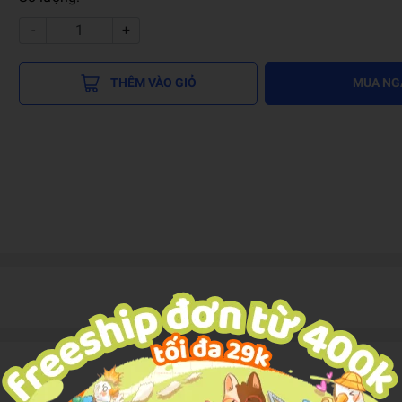
-
+
THÊM VÀO GIỎ
MUA NG