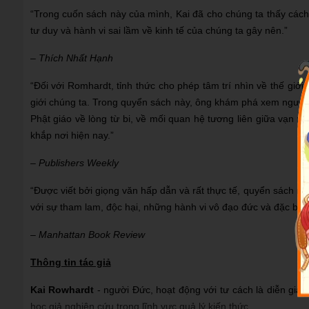
“Trong cuốn sách này của mình, Kai đã cho chúng ta thấy các
tư duy và hành vi sai lầm về kinh tế của chúng ta gây nên.”
– Thích Nhất Hạnh
“Đối với Romhardt, tỉnh thức cho phép tâm trí nhìn về thế giới
giới chúng ta. Trong quyển sách này, ông khám phá xem người ta
Phật giáo về lòng từ bi, về mối quan hệ tương liên giữa vạn 
khắp nơi hiện nay.”
– Publishers Weekly
“Được viết bởi giọng văn hấp dẫn và rất thực tế, quyển sách nà
với sự tham lam, độc hại, những hành vi vô đạo đức và đặc biệt 
– Manhattan Book Review
Thông tin tác giả
Kai Rowhardt
- người Đức, hoạt động với tư cách là diễn giả, 
học giả nghiên cứu trong lĩnh vực quả lý kiến thức.