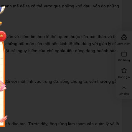
cụ mạnh mẽ để ta có thể vượt qua những khổ đau, vốn do những
 tự vấn về niềm tin theo lề thói quen thuộc của bản thân và thế
kết những bất mãn của một nền kinh tế tiêu dùng với giáo lý của
Xem thêm
ấy mặt trái nguy hiểm của chủ nghĩa tiêu dùng đang hoành hành
Giỏ hàng
Đánh giá
bi đối với một lĩnh vực trong đời sống chúng ta, vốn thường gắn
Lên đầu
 và nhà đào tạo. Trước đây, ông từng làm tham vấn quản lý và là