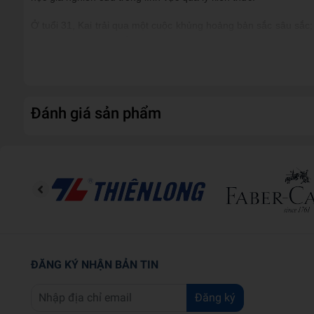
Ở tuổi 31, Kai trải qua một cuộc khủng hoảng bản sắc sâu sắc;
sư Thích Nhất Hạnh.Ông nhận được sắc phong từ Dòng tu Tiếp
Hiện tại, Kai là giảng sư thuyết giảng Phật Pháp theo trường ph
Đánh giá sản phẩm
ĐĂNG KÝ NHẬN BẢN TIN
Đăng ký