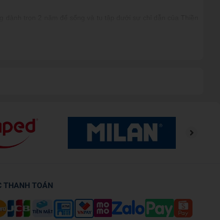
ng dành trọn 2 năm để sống và tu tập dưới sự chỉ dẫn của Thiền
 Pháp từ Thiền sư Thích Nhất Hạnh vào năm 2010.
C THANH TOÁN