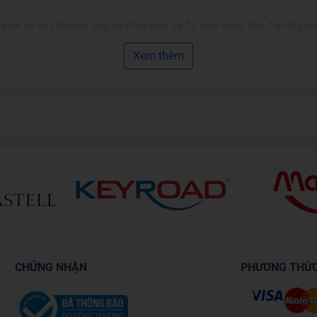
 biến cố này đã đưa ông tới Phật giáo và Tu viện Làng Mai. Tại đây ô
 Hiện vào năm 2002, chính thức gia nhập Pháp hệ và nhận đèn truyền
Xem thêm
ái của Tu viện Làng Mai.
CHỨNG NHẬN
PHƯƠNG THỨ