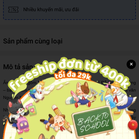
Nhiều khuyến mãi, ưu đãi
Sản phẩm cùng loại
×
Mô tả sản phẩm
Ấn bản mới gồm 18 tập với minh họa của họa sĩ Đỗ Hoàng Tường
– bạn tri âm tri kỷ, người đồng hành với các tác phẩm của nhà văn
Nguyễn Nhật Ánh suốt hơn ba thập kỉ qua.
Những minh họa trong ấn phẩm mới này được họa sĩ Đỗ Hoàng
Tường trau chuốt kĩ lưỡng. Qua nét vẽ hiện đại, cá tính và đầy
nghệ thuật, thế giới học trò tinh nghịch hiện lên sống động hòa
quyện với những lời văn của “hoàng tử bé” Nguyễn Nhật Ánh.