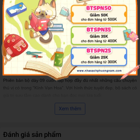
tâm huyết của tác giả đối với thế hệ trẻ. Nguyễn Nhật Ánh đã “thâm
nhập” vào thế giới tâm hồn của tuổi thơ để hiểu và đồng cảm với
những cảm xúc, suy tư của các em trước cuộc sống. “Kính Vạn
Hoa” đã thực sự phản ánh toàn diện, đề cập tới tất cả các khía
cạnh trong đời sống tâm hồn của trẻ em và đặc biệt là trách nhiệm
xã hội của nhà văn đối với việc hoàn thiện nhân cách của các em.
Bộ truyện có sức sống nội tại lâu bền và sẽ mãi là món quà tinh
thần quý giá mà Nguyễn Nhật Ánh - “Hoàng tử bé trong thế giới
tuổi thơ” muốn gửi tặng trẻ nhỏ.
Phiên bản bộ dày 09 cuốn tập hợp đầy đủ nhất những câu chuyện
thú vị có trong “Kính Vạn Hoa”. Với hình thức tuyệt đẹp, bộ sách có
giá trị sưu tầm cao dành cho bạn đọc mọi lứa tuổi.
Xem thêm
Đánh giá sản phẩm