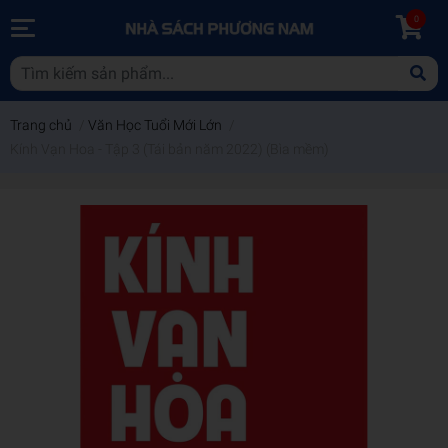
0
Trang chủ
/
Văn Học Tuổi Mới Lớn
/
Kính Vạn Hoa - Tập 3 (Tái bản năm 2022) (Bìa mềm)