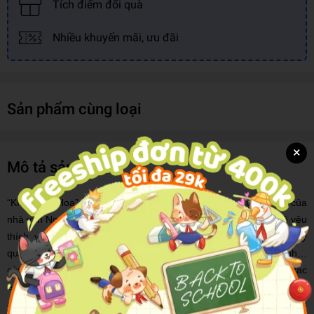
Tích điểm đổi quà
Nhiều khuyến mãi, ưu đãi
Sản phẩm cùng loại
×
Mô tả sản phẩm
“Kính Vạn Hoa” là tác phẩm công phu nhất trong sự nghiệp của
nhà văn Nguyễn Nhật Ánh, được trẻ em Việt Nam nhiều thế hệ yêu
thích và đón nhận nồng nhiệt. Những câu chuyện thú vị xoay
quanh cuộc sống của nhóm bạn Tiểu Long, Quý Ròm, Nhỏ Hạnh…
cùng những chuyến phiêu lưu kì thú, bất ngờ, kì lạ… đã đưa các
em bước vào một thế giới “cổ tích hiện đại”, có thực và tràn ngập
ánh sáng yêu thương. Bộ sách đã thể hiện tình yêu, trách nhiệm và