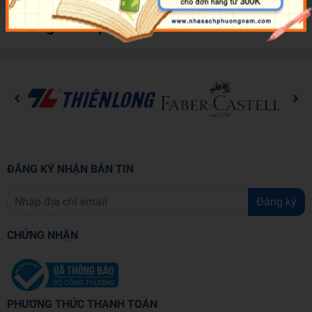
Đánh giá sản phẩm
ĐĂNG KÝ NHẬN BẢN TIN
Đăng ký
CHỨNG NHẬN
PHƯƠNG THỨC THANH TOÁN