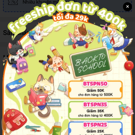
Nhiều khuyến mãi, ưu đãi
×
Sản phẩm cùng loại
Mô tả sản phẩm
A perfect picture book to share with pre-schoolers to
encourage them to recognise and celebrate their own
individuality, and so develop the self confidence to be
unique and proud of who they are. Gorgeous, comical
illustration and lively writing help children to understand their
emotions, and open a light-hearted dialogue about diversity
with the important message that we're all different - and that
being different is awesome!