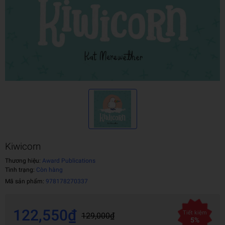
Kiwicorn
Thương hiệu:
Award Publications
Tình trạng:
Còn hàng
Mã sản phẩm:
978178270337
122,550₫
Tiết kiệm
129,000₫
5%