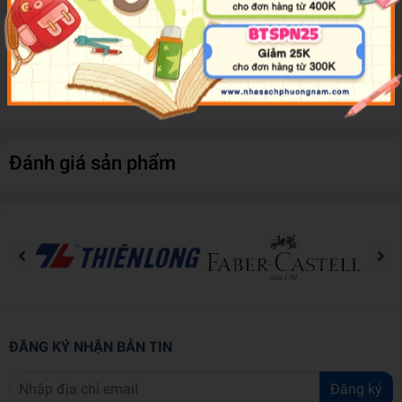
chung và thổ lộ những chuyện thầm kín, một đêm khó ngủ cùng với
những kỉ niệm đáng nhớ với mọi người.
Tập 8 của câu chuyện hài hước về người đẹp và những khoảnh
khắc lung linh lấp lánh xin phép được “trình làng”!
Đánh giá sản phẩm
ĐĂNG KÝ NHẬN BẢN TIN
Đăng ký