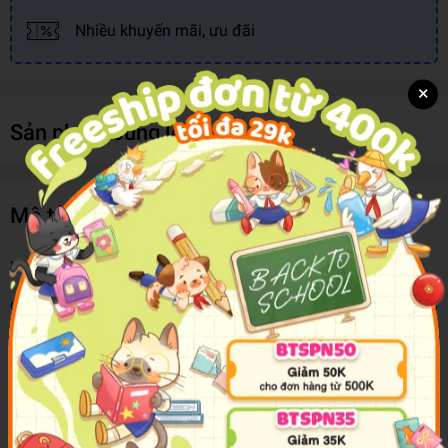
Nhiều khuyến mãi, ưu đãi
×
Sản phẩm cùng loại
Mô tả sản phẩm
Komi - Nữ Thần Sợ Giao Tiếp - Tập 8
Chuyến du lịch ngoại khoá đầu tiên của Komi – “nữ thần” sợ giao
tiếp bắt đầu! Cô nàng cực kì lo lắng vì hồi cấp 2 chẳng có bạn nên
cũng chưa đi tham quan với cả lớp bao giờ. Tuy nhiên, lần này nỗi
lo đó đã không còn nữa nhờ có Tadano và những người bạn thân
thiết bên cạnh. Cùng mọi người đi tham quan thắng cảnh khắp
Kyoto, tối đến ngủ chung với các bạn, cả lũ chơi đập gối, tắm