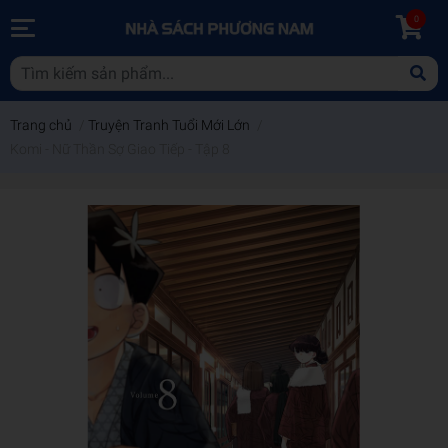
0
Trang chủ
/
Truyện Tranh Tuổi Mới Lớn
/
Komi - Nữ Thần Sợ Giao Tiếp - Tập 8