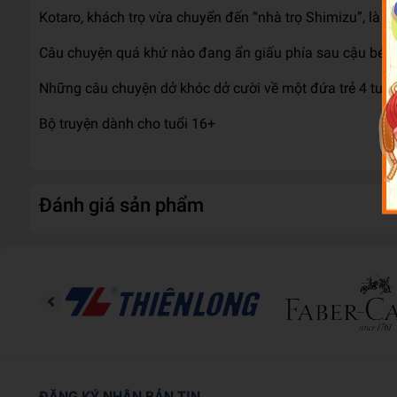
Kotaro, khách trọ vừa chuyển đến “nhà trọ Shimizu”, là 
Câu chuyện quá khứ nào đang ẩn giấu phía sau cậu bé?
Những câu chuyện dở khóc dở cười về một đứa trẻ 4 tuổi c
Bộ truyện dành cho tuổi 16+
Đánh giá sản phẩm
ĐĂNG KÝ NHẬN BẢN TIN