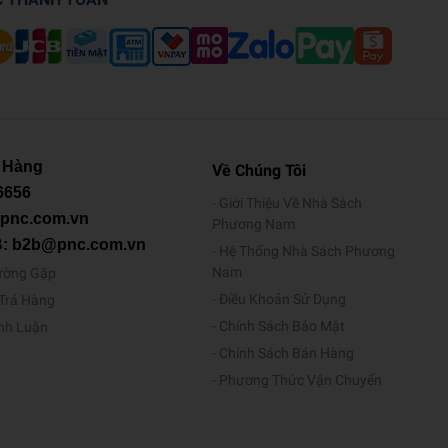
 Hàng
Về Chúng Tôi
6656
Giới Thiệu Về Nhà Sách
@pnc.com.vn
Phương Nam
B: b2b@pnc.com.vn
Hệ Thống Nhà Sách Phương
Nam
ường Gặp
Điều Khoản Sử Dụng
/Trả Hàng
Chính Sách Bảo Mật
ình Luận
Chính Sách Bán Hàng
Phương Thức Vận Chuyển