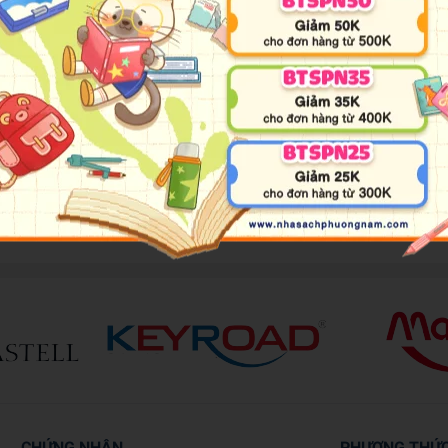
một đứa trẻ có khả năng sinh tồn mạnh mẽ hơn những người lớn 
ó hoàn cảnh đặc biệt tại khu nhà trọ này chính thức bắt đầu!!
CHỨNG NHẬN
PHƯƠNG THỨ