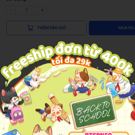
-
+
THÊM VÀO GIỎ
MUA NG