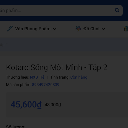
Văn Phòng Phẩm
Đồ Chơi
Tập 2
Kotaro Sống Một Mình - Tập 2
Thương hiệu:
NXB Trẻ
|
Tình trạng:
Còn hàng
Mã sản phẩm:
893497420839
45,600₫
48,000₫
Số lượng: