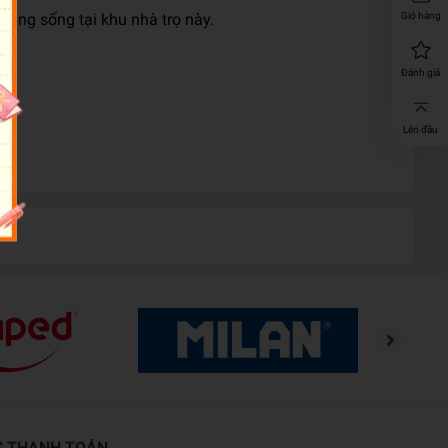
đang sống tại khu nhà trọ này.
Giỏ hàng
Đánh giá
Lên đầu
C THANH TOÁN