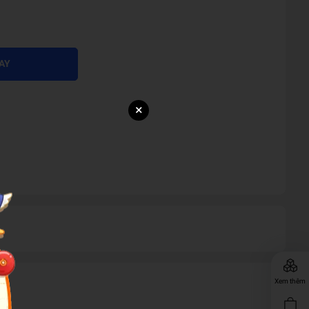
AY
×
Xem thêm