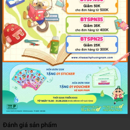
Với 30 chủ đề tô màu đa dạng và cuốn hút
Mỗi trang sách đều là một trải nghiệm mới mẻ, giúp bạn
không thấy nhàm chán. Cuốn sách là hành trình đầy kỳ thú,
đưa bạn cùng khám phá thế giới với những kỳ quan thế giới,
như Công viên khảo cổ Angkor, Hòn đảo Madagasca, Đấu
trường La Mã…
Tranh rõ nét, mảng màu lớn – dễ tô và dễ phối
Dù là người mới bắt đầu hay đã quen tay, trẻ em hay người
lớn thì đều có thể thỏa sức sáng tạo, phối màu và thậm chí
vẽ thêm vào bối cảnh để tạo nên thế giới riêng của mình.
Nhân vật dễ thương, gần gũi với mọi lứa tuổi
Xem thêm
Kuromi – người bạn đáng yêu sẽ đồng hành cùng bạn trong
từng bức tranh. Từ em bé nhỏ xíu đến người lớn cần một
góc thư giãn, ai cũng sẽ tìm thấy niềm vui trong từng nét vẽ.
Đánh giá sản phẩm