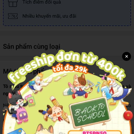
Tích điểm đổi quà
Nhiều khuyến mãi, ưu đãi
Sản phẩm cùng loại
×
Mô tả sản phẩm
Tô màu tự do - “vitamin” thư giãn mùa hè cho cả trẻ em và
người lớn
Nếu mùa hè này bạn vẫn chưa tìm được hoạt động nào
khiến mình hứng thú, sao không thử bước vào thế giới sắc
màu cùng những người bạn đáng yêu trong cuốn sách tô
màu này. Một cuốn sách mà bạn không thể bỏ lỡ: