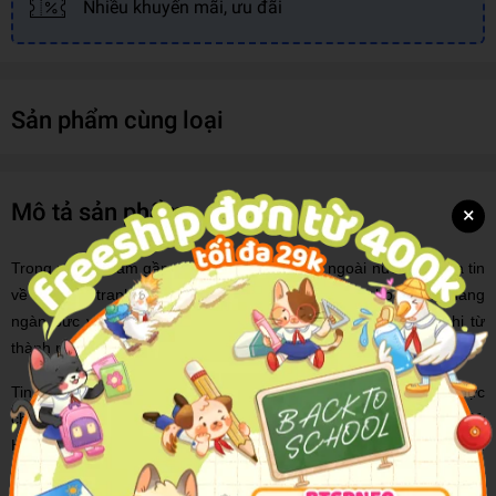
Nhiều khuyến mãi, ưu đãi
Sản phẩm cùng loại
Mô tả sản phẩm
×
Trong những năm gần đây, báo chí trong và ngoài nước đã đưa tin
về một “Bộ tranh khắc gỗ” hay “Một kho tàng văn hóa” gồm hàng
ngàn bức vẽ mới tìm lại được khi từ Hà Nội, từ Paris hay khi từ
thành phố Hồ Chí Minh.
Tin ấy đã gợi sự chú ý của nhiều người xa gần muốn tìm hiểu thực
chất của kho tàng này như thế nào. Để đáp ứng thị hiếu đó, thì Sử
Học Nguyễn Mạnh Hùng đã dành ra nhiều năm miệt mài nghiên
cứu và thu thập tư liệu, đặc biệt trong đó là tìm lại được một công