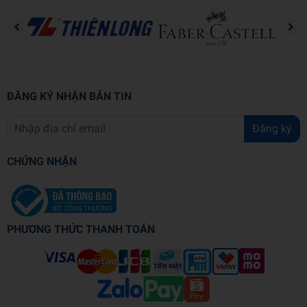
hiện và công bố chính thức công trình của Henri Oger không chỉ
trong nước và còn ở Pháp, Mỹ, Nhật, Thái Lan, Hàn Quốc.
ĐĂNG KÝ NHẬN BẢN TIN
Đăng ký
CHỨNG NHẬN
PHƯƠNG THỨC THANH TOÁN