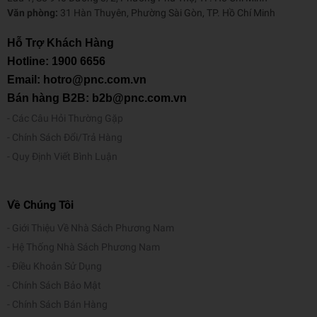
nên những kì tích trước giờ chưa bao giờ xảy ra.
Văn phòng:
31 Hàn Thuyên, Phường Sài Gòn, TP. Hồ Chí Minh
Hỗ Trợ Khách Hàng
Hotline:
1900 6656
Email: hotro@pnc.com.vn
Bán hàng B2B: b2b@pnc.com.vn
Các Câu Hỏi Thường Gặp
Chính Sách Đổi/Trả Hàng
Quy Định Viết Bình Luận
Về Chúng Tôi
Giới Thiệu Về Nhà Sách Phương Nam
Hệ Thống Nhà Sách Phương Nam
Điều Khoản Sử Dụng
Chính Sách Bảo Mật
Chính Sách Bán Hàng