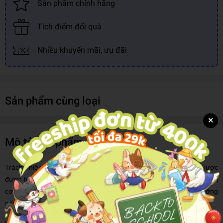
Sản phẩm chính hãng
Tích điểm đổi quà
Nhiều khuyến mãi, ưu đãi
Sản phẩm cùng loại
×
Mô tả sản phẩm
Trách nhiệm, danh dự, Tổ quốc, chỉ sáu chữ vàng này đã tóm lược
được toàn bộ tinh thần của Học viện quân sự West Point, cũng là
cơ cơ sở lí luận vững vàng để West Point đào tạo và bồi dưỡng
nên nhân tài cho đất nước.