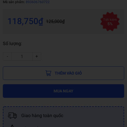
Mã sản phẩm:
893606760722
118,750₫
Tiết kiệm
125,000₫
5%
Số lượng:
-
+
THÊM VÀO GIỎ
MUA NGAY
Giao hàng toàn quốc