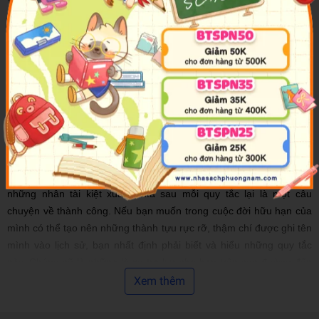
Vậy thì nguyên nhân nào mà West Point có thể đào tạo ra những
bậc anh tài kiệt xuất, có thể “hô mưa gọi gió” như những vị tướng
quân Douglas MacArthur, George Smith Patton Jr., Dwight David
Eisenhower? Chính là vì West Point đã đem lại niềm tin, khi đối mặt
với khó khăn, anh ta sẽ có quyết tâm lớn gấp trăm lần người bình
thường cùng với đầu óc tỉnh táo, có khát vọng mãnh liệt để vượt
lên nghịch cảnh, nhờ thế mà giành được thắng lợi cuối cùng.
Mục đích của cuốn sách
Cuốn sách này sẽ hệ thống lại những quy tắc, biện pháp mà Học
viện quân sự West Point đã áp dụng để đào tạo và bồi dưỡng nên
những nhân tài kiệt xuất. Phía sau mỗi quy tắc lại là một câu
chuyện về thành công. Nếu bạn muốn trong cuộc đời hữu hạn của
mình có thể tạo nên những thành tựu rực rỡ, thậm chí được ghi tên
mình vào lịch sử, bạn nhất định phải biết và hiểu những quy tắc
này. Chúng sẽ là những lò xo trợ lực cho bạn trên con đường đến
với thành công, giúp bạn vượt qua mọi nghịch cảnh để giành lấy
Xem thêm
chiến thắng cuối cùng.