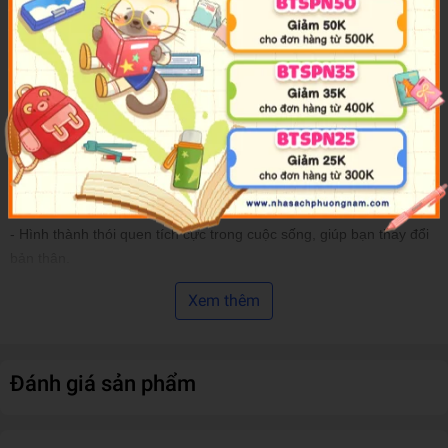
quyết những nỗi lo âu đó.
Với những chủ đề cấp thiết, những lời khuyên và chia sẻ ngắn gọn
dễ hiểu,
Kỹ Năng Phát Triển Bản Thân
sẽ giúp bạn:
- Tạo dựng được mối quan hệ tốt đẹp với mọi người.
- Quản lý thời gian hiệu quả và hợp lý.
- Kiểm soát được cảm xúc của chính mình.
- Hình thành thói quen tích cực trong cuộc sống, giúp bạn thay đổi
bản thân.
- Nâng cao kỹ năng đối thoại, làm tăng thiện cảm với đối phương.
Xem thêm
Hy vọng rằng cuốn sách này sẽ giúp người đọc giải quyết được rõ
ràng những vấn đề của bản thân để có một cuộc sống tốt đẹp hơn.
Đánh giá sản phẩm