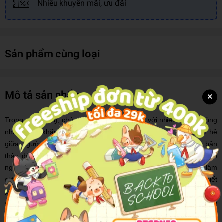
Nhiều khuyến mãi, ưu đãi
Sản phẩm cùng loại
Mô tả sản phẩm
×
Trong cuộc sống, chúng ta luôn phải đối mặt với nhiều lo lắng cùng
những khó khăn vất vả. Có những người trăn trở về mối quan hệ
giữa người với người, tiêu tốn thời gian và năng lượng của bản
thân để ra sức duy trì mối quan hệ không mấy dễ chịu. Hay có
người muộn phiền về tiền bạc, luôn đau đáu suy nghĩ về cách làm
giàu. Lại có những người lo âu cho cả cuộc đời mình, chưa biết
phải đặt mục tiêu như thế nào để bước tiếp trên đường đời. Chính
vì thế, tác giả Kwon Min Chang đã lấy những nỗi lo âu mà mọi
người thường gặp làm tư liệu và viết nên những phương pháp giải