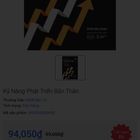
Kỹ Năng Phát Triển Bản Thân
Thương hiệu:
NXB Dân Trí
Tình trạng:
Còn hàng
Mã sản phẩm:
893532500953
94,050₫
Tiết kiệm
99,000₫
5%