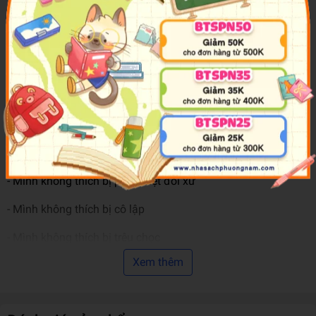
- Mình không thích bị cười nhạo
- Mình không thích bị đụng chạm
- Mình không thích bị đẩy ngã
- Mình không thích bị trấn lột đồ
- Mình không thích bị xúc phạm
- Mình không thích bị đổ oan
- Mình không thích bị phân biệt đối xử
- Mình không thích bị cô lập
- Mình không thích bị trêu chọc
Xem thêm
- Mình không thích bị dọa nạt