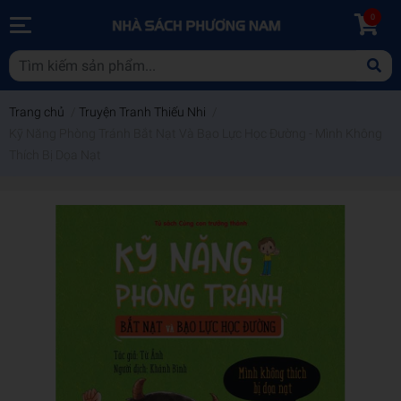
0
Trang chủ
/
Truyện Tranh Thiếu Nhi
/
Kỹ Năng Phòng Tránh Bắt Nạt Và Bạo Lực Học Đường - Mình Không
Thích Bị Dọa Nạt