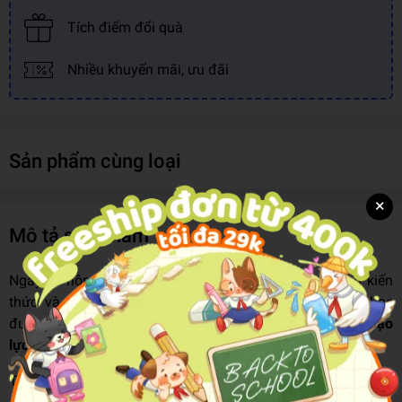
Tích điểm đổi quà
Nhiều khuyến mãi, ưu đãi
Sản phẩm cùng loại
×
Mô tả sản phẩm
Ngay từ hôm nay, bố mẹ hãy trang bị cho con những kiến
thức và kỹ năng cần thiết để phòng tránh vấn nạn học
đường này với bộ sách:
K
ỹ năng phòng tránh bắt nạt và bạo
lực học đường
.
Thông qua 10 chủ đề: