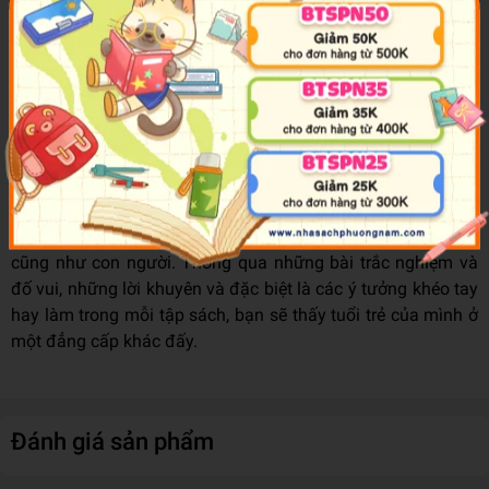
• Làm quen với nhịp điệu mới của trường cấp hai.
• Có được làn da mịn màng.
• “Detox” quần áo.
• Ngừng kết nối mạng xã hội, tái kết nối “mạng gia đình”.
Bộ sách
"Mẹo cực hay"
cung cấp cho bạn tất cả những mẹo
cực kỳ đơn giản để bạn tự tin sáng tạo, “nâng cấp” bản thân,
sống “xanh” và thỏa sức “vẫy vùng” khám phá cuộc sống
cũng như con người. Thông qua những bài trắc nghiệm và
đố vui, những lời khuyên và đặc biệt là các ý tưởng khéo tay
hay làm trong mỗi tập sách, bạn sẽ thấy tuổi trẻ của mình ở
một đẳng cấp khác đấy.
Đánh giá sản phẩm