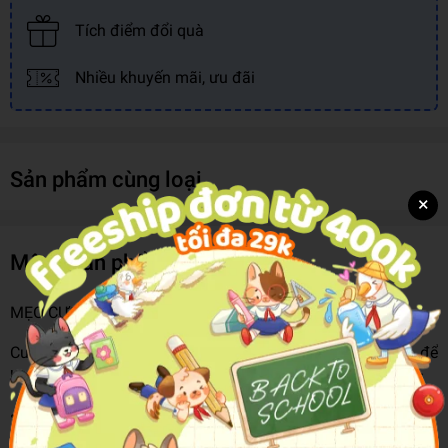
Tích điểm đổi quà
Nhiều khuyến mãi, ưu đãi
Sản phẩm cùng loại
×
Mô tả sản phẩm
MẸO CỰC HAY CHO CON GÁI TỰ TIN SÁNG TẠO!
Cuốn sách này chứa đầy những ý tưởng và hoạt động để
bạn trở thành một cô gái sáng tạo, tháo vát và quyết đoán:
• Dám nói “có” và dám nói “không” khi cần thiết.