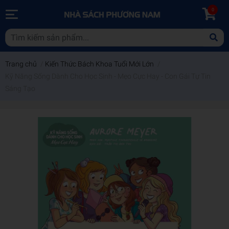
0
Trang chủ
/
Kiến Thức Bách Khoa Tuổi Mới Lớn
/
Kỹ Năng Sống Dành Cho Học Sinh - Mẹo Cực Hay - Con Gái Tự Tin
Sáng Tạo