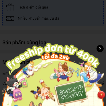
Tích điểm đổi quà
Nhiều khuyến mãi, ưu đãi
Sản phẩm cùng loại
×
Mô tả sản phẩm
MẸO CỰC HAY CHO CON TRAI “NÂNG CẤP” BẢN THÂN!
Cuốn sách này chứa đầy những ý tưởng và hoạt động để
bạn trở thành chàng trai thú vị, tinh tế và siêu ngầu:
• 10 món đồ phải có để trở thành chàng trai “đỉnh của đỉnh”.