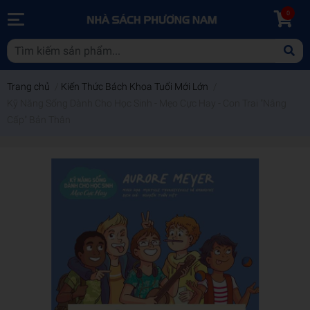
0
Trang chủ
/
Kiến Thức Bách Khoa Tuổi Mới Lớn
/
Kỹ Năng Sống Dành Cho Học Sinh - Mẹo Cực Hay - Con Trai "Nâng
Cấp" Bản Thân