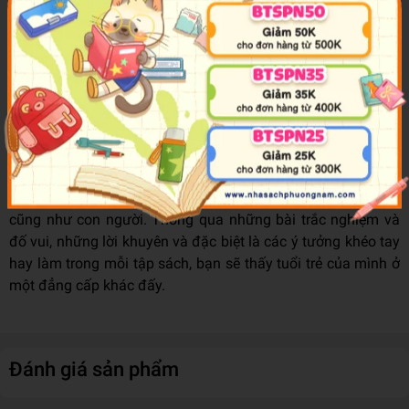
• Làm thế nào để kiểm soát cơn giận?
• Bí kíp tự kiếm tiền tiêu vặt.
• Biết cách cư xử với các bạn nữ.
• Tập cho mình một tài lẻ.
Bộ sách
"Mẹo cực hay"
cung cấp cho bạn tất cả những mẹo
cực kỳ đơn giản để bạn tự tin sáng tạo, “nâng cấp” bản thân,
sống “xanh” và thỏa sức “vẫy vùng” khám phá cuộc sống
cũng như con người. Thông qua những bài trắc nghiệm và
đố vui, những lời khuyên và đặc biệt là các ý tưởng khéo tay
hay làm trong mỗi tập sách, bạn sẽ thấy tuổi trẻ của mình ở
một đẳng cấp khác đấy.
Đánh giá sản phẩm