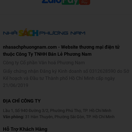
qua tình huống nên vô cùng dễ hiểu dễ nhớ.
Trẻ sẽ đọc các tình huống được đưa ra theo từng chủ đề
nhỏ và cần động não để suy nghĩ cách xử trí phù hợp.
Sau mỗi tình huống này, sách sẽ trang bị kiến thức và lời
khuyên phù hợp để con ghi nhớ sâu.
nhasachphuongnam.com - Website thương mại điện tử
Chỉ với một bộ sách này, trẻ sẽ được trang bị những kiến
thuộc Công Ty TNHH Bán Lẻ Phương Nam
thức an toàn về rất nhiều tình huống xoay quanh cuộc sống
Công ty Cổ phần Văn hoá Phương Nam
hàng ngày. Từ đó, giúp các em trở thành những “vệ sĩ nhí”
Giấy chứng nhận Đăng ký Kinh doanh số 0312628590 do Sở
tự bảo vệ chính mình và những người xung quanh.
Kế hoạch và Đầu tư Thành phố Hồ Chí Minh cấp ngày
21/06/2019
ĐỊA CHỈ CÔNG TY
Lầu 1, Số 940 Đường 3/2, Phường Phú Thọ, TP. Hồ Chí Minh
Văn phòng:
31 Hàn Thuyên, Phường Sài Gòn, TP. Hồ Chí Minh
Hỗ Trợ Khách Hàng