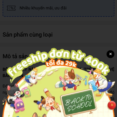
Nhiều khuyến mãi, ưu đãi
Sản phẩm cùng loại
×
Mô tả sản phẩm
BỘ SÁCH KỸ NĂNG SỐNG ĐẦU ĐỜI GIÚP TRẺ TỰ BẢO VỆ
BẢN THÂN
Đối với trẻ em ở độ tuổi 3-6, việc nâng cao ý thức nhận biết
nguy hiểm và trang bị kỹ năng tự bảo vệ bản thân, từ đó
giúp trẻ phòng tránh và ứng phó với những sự cố bất ngờ là
hết sức cần thiết.
Hãy trang bị ngay cho trẻ bộ sách
“KỸ NĂNG TỰ BẢO VỆ