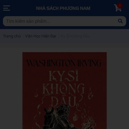
0
Trang chủ
/
Văn Học Hiện Đại
/
Kỵ Sĩ Không Đầu