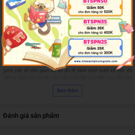
cuộc sống và văn hóa Mỹ đầu thế kỷ 19. Tuyển tập này
không chỉ là sự kết hợp giữa huyền thoại, kỳ ảo và đời thực
mà còn khắc họa sâu sắc những tâm tư, tính cách và giấc
mơ của con người. Đây là một cuốn sách không thể thiếu
cho những độc giả yêu thích văn học cổ điển và văn hóa
Mỹ.
------
"Sự điêu luyện trong nghệ thuật kể chuyển của Irving kết hợp
giữa yếu tố dân gian và kỳ ảo đi kèm bình luận xã hội, đã
đặt ra một tiêu chuẩn cho văn xuôi Mỹ mà đến nay vẫn còn
vang vọng" - The Guardian
Xem thêm
"Washington Irving thường được gọi là cha đẻ của văn học
Mỹ, với những tác phẩm tràn đầy sức hấp dẫn và nét hóm
hỉnh trường tồn theo thời gian" - The New York Times
Đánh giá sản phẩm
Thông tin tác giả