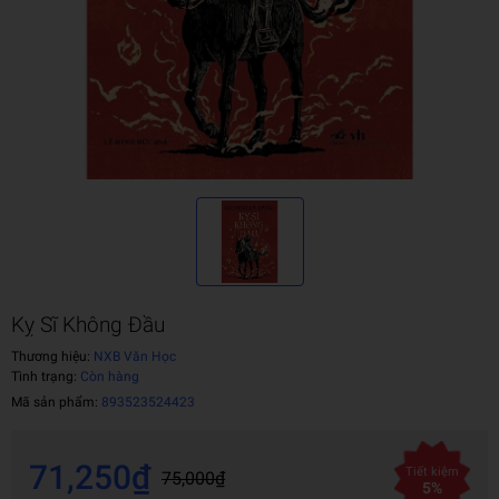
Kỵ Sĩ Không Đầu
Thương hiệu:
NXB Văn Học
Tình trạng:
Còn hàng
Mã sản phẩm:
893523524423
71,250₫
Tiết kiệm
75,000₫
5%