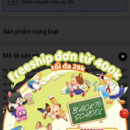
Nhiều khuyến mãi, ưu đãi
Sản phẩm cùng loại
Mô tả sản phẩm
×
Kỵ sĩ không đầu là tuyển tập 7 câu chuyện kinh điển của bậc
thầy chyện ngắn người Mỹ Washington Irving. Không chỉ mở
ra cánh cửa dẫn vào thế giới của huyền thoại dân gian và
truyền thuyết bí ẩn, tập truyện ngắn này còn mang đến
những suy ngẫm sâu sắc về bản chất con người, Sự xung
đột giữa cũ và mới, và sức mạnh bất tận của trí tưởng
tượng. Từ truyền thuyết rùng rợn về bóng ma kỵ sĩ xứ Hesse
trong Kỵ sĩ không đầu, đến câu chuyện đầy bí ẩn của Rip
Van Winkle, mỗi truyện đều là một lát cắt sống động của