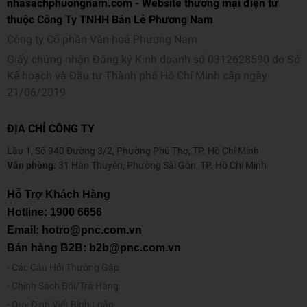
nhasachphuongnam.com - Website thương mại điện tử
thuộc Công Ty TNHH Bán Lẻ Phương Nam
Công ty Cổ phần Văn hoá Phương Nam
Giấy chứng nhận Đăng ký Kinh doanh số 0312628590 do Sở
Kế hoạch và Đầu tư Thành phố Hồ Chí Minh cấp ngày
21/06/2019
ĐỊA CHỈ CÔNG TY
Lầu 1, Số 940 Đường 3/2, Phường Phú Thọ, TP. Hồ Chí Minh
Văn phòng:
31 Hàn Thuyên, Phường Sài Gòn, TP. Hồ Chí Minh
Hỗ Trợ Khách Hàng
Hotline:
1900 6656
Email: hotro@pnc.com.vn
Bán hàng B2B: b2b@pnc.com.vn
Các Câu Hỏi Thường Gặp
Chính Sách Đổi/Trả Hàng
Quy Định Viết Bình Luận