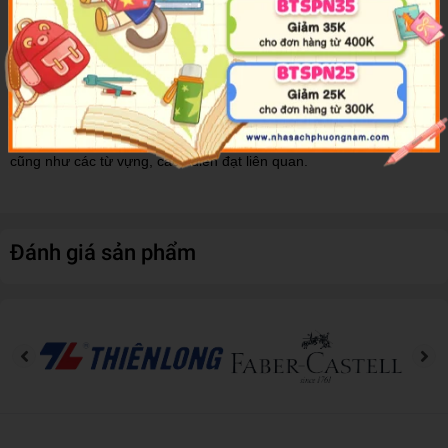
Thông tin về kỳ thi rất phong phú, đầy đủ, hữu ích đối với cả những
người mới tham gia thi lần đầu, hay là những người đã tham gia kỳ
thi năng lực Nhật ngữ.
Đáp án - Giải thích
Giải thích các từ vựng, cách diễn đạt xuất hiện trong đề luyện thi
cũng như các từ vựng, cách diễn đạt liên quan.
Đánh giá sản phẩm