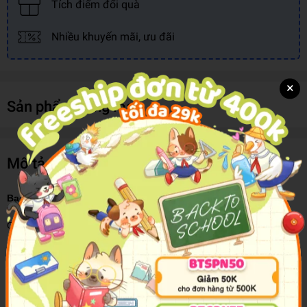
Tích điểm đổi quà
Nhiều khuyến mãi, ưu đãi
×
Sản phẩm cùng loại
Mô tả sản phẩm
Bao gồm 3 đề luyện thi Kỳ thi năng lực Nhật ngữ cấp độ N1.
Giải 3 bộ đề có hình thức hoàn toàn giống với kỳ thi thật, bạn đã
trang bị cho mình nhiều kiến thức để thử thách trong kỳ thi chính
thức.
Phương pháp học và cách giải cho từng đề thi.