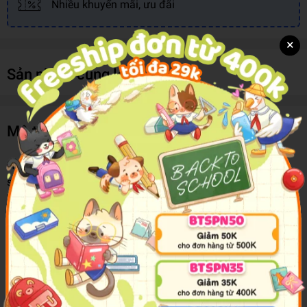
Nhiều khuyến mãi, ưu đãi
×
Sản phẩm cùng loại
Mô tả sản phẩm
Hey Bae! All the stars have aligned to create the fiercest
sticker activity book for L.O.L. fans! Find out which L.O.L.
babe represents your star sign, whether you and your BFF
were put together by fate, and fill in the totes hilarious story
starters to kick off a giggle fest with your besties! Not to
mention HEAPS of cool sticker activities and fab colouring
fun to get totes creative! AWESOME! Product Features: L.O.L.
fans will love exploring their personalities in a fun and silly
way with their friends! Colouring pages and writing activities