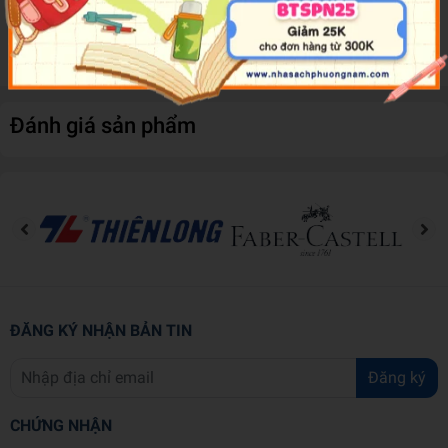
allow kids to get creative. Mazes, word puzzles and activities
help kids build their logic skills.
Đánh giá sản phẩm
ĐĂNG KÝ NHẬN BẢN TIN
Đăng ký
CHỨNG NHẬN