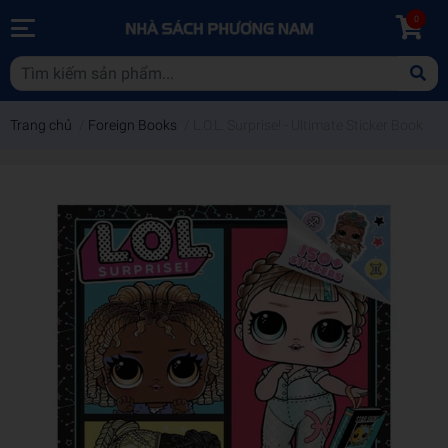
0
Trang chủ
/
Foreign Books
/
L.O.L. Surprise! - Ultimate Sticker Book