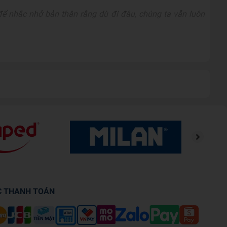
để nhắc nhở bản thân rằng dù đi đâu, chúng ta vẫn luôn
ế giới ngoài kia, mà để chiêm ngưỡng trọn vẹn vẻ đẹp của
ồn!
C THANH TOÁN