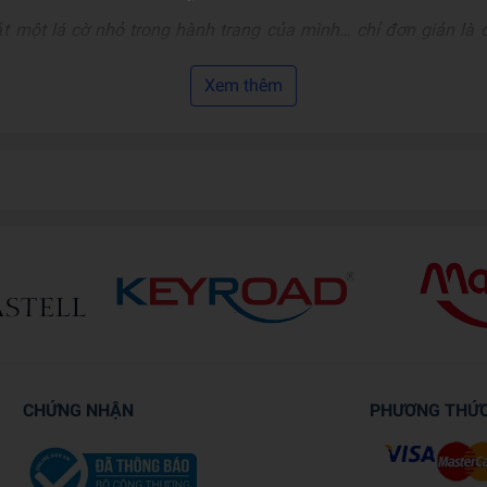
t một lá cờ nhỏ trong hành trang của mình… chỉ đơn giản là 
Xem thêm
 bắt đầu hành trình của riêng mình - không chỉ để khám phá th
gày với trách nhiệm, khát vọng, và một lòng không quên cội ngu
CHỨNG NHẬN
PHƯƠNG THỨ