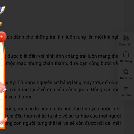
 sách dành cho những trái tim luôn rung lên mỗi khi nghĩ
Xem thêm
ếng được biết đến với hình ảnh chàng trai luôn mang theo
Giỏ hàng
i gọi mộc mạc nhưng chân thành, đưa bạn cùng bước vào
rỡ.
Đánh giá
n Du Ký: Từ Sapa nguyên sơ bảng lảng mây trời, đến Điện
ông chỉ dừng lại ở vẻ đẹp của cảnh quan. Đằng sau mỗi
Lên đầu
 đất yêu thương.
c sống, mà còn là hành trình nuôi lớn tình yêu nước một
tác giả đều thầm nhắc ta nhớ về sự tự hào của một người
từng con người, từng thế hệ, và sẽ còn được nối dài mãi