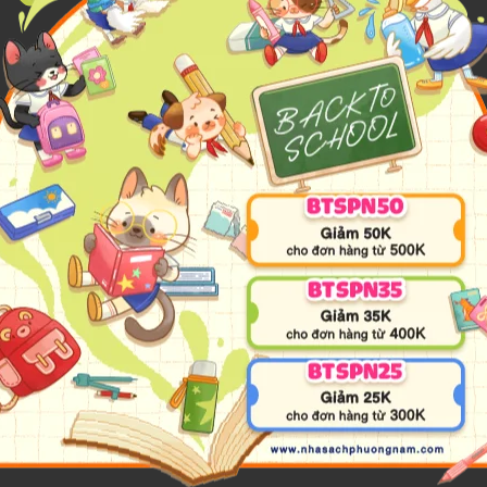
biết bao người trẻ Việt. Và
“Lá cờ bên chiếc ba lô”
chính là cuốn
thân thương.
ến qua biệt danh Dế Mèn Du Ký, là một Vlogger du lịch nổi ti
ng cần những câu chữ hoa mỹ hay tô vẽ, cuốn sách là lời mờ
 nhiên, con người và văn hóa cùng hoà làm một bản hòa ca rực 
ên đầy dung dị và sống động dưới góc nhìn của tác giả Dế Mè
ơ, đến Cao Bằng với non nước ngàn năm... Nhưng cuốn sách kh
 khách, sự hào sảng, tử tế của mỗi con người trên từng mảnh
i câu chuyện của một người trẻ tìm kiếm sự cân bằng trong cuộ
 danh lịch sử, mỗi lần chạm vào ký ức hào hùng của dân tộc, 
ỉ nằm trong những trang sử vàng son mà vẫn đang hiện hữu trong 