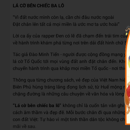
LÁ CỜ BÊN CHIẾC BA LÔ
“Vì đất nước mình còn lạ, cần chi đâu nước ngoài
Đặt chân lên tất cả mọi miền là ước mơ ta ước hoài”
Lời ca ấy của rapper Đen có lẽ đã chạm đến trái tim của 
về hành trình khám phá từng nơi trên dải đất hình chữ S 
Tác giả Đào Minh Tiến - người được cộng đồng mạng yêu m
lá cờ Tổ Quốc tới mọi vùng đất anh đặt chân đến. Khô
chuyến hành trình qua khắp mọi miền Tổ quốc - nơi thiên
Thông qua từng chương sách, vẻ đẹp của Việt Nam hiện l
Biên Phủ hùng tráng lắng đọng lịch sử, từ Huế mộng m
chặng đường là những câu chuyện về văn hóa và lòng mến
“Lá cờ bên chiếc ba lô”
không chỉ là cuốn tản văn ghi lạ
cách âm thầm và đẹp đẽ. Mỗi bước chân đi qua những địa
con đất Việt: Tự hào vì một tinh thần dân tộc không ch
mãi về sau.