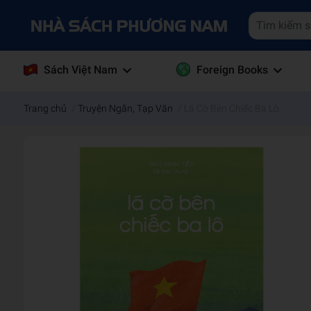
Sách Việt Nam
Foreign Books
Trang chủ
/
Truyện Ngắn, Tạp Văn
/
Lá Cờ Bên Chiếc Ba Lô