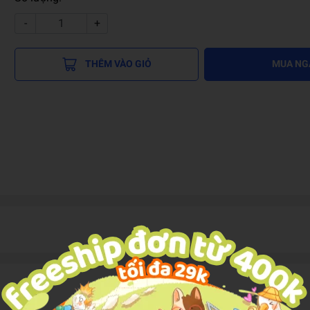
-
+
THÊM VÀO GIỎ
MUA NG