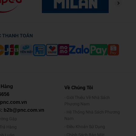
C THANH TOÁN
 Hàng
Về Chúng Tôi
6656
Giới Thiệu Về Nhà Sách
@pnc.com.vn
Phương Nam
B: b2b@pnc.com.vn
Hệ Thống Nhà Sách Phương
Nam
ường Gặp
Điều Khoản Sử Dụng
/Trả Hàng
Chính Sách Bảo Mật
ình Luận