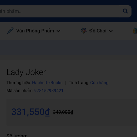
Văn Phòng Phẩm
Đồ Chơi
Lady Joker
Thương hiệu:
Hachette Books
|
Tình trạng:
Còn hàng
Mã sản phẩm:
978152939421
331,550₫
349,000₫
Số lượng: