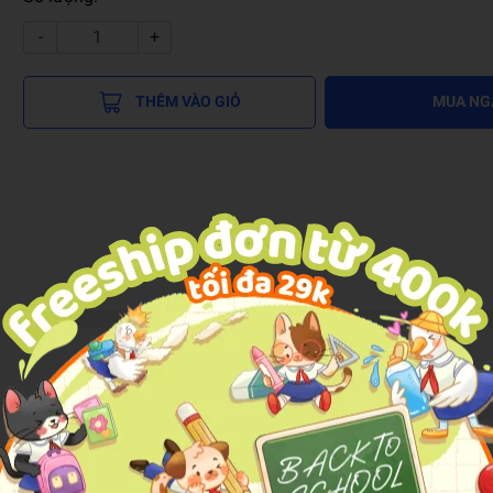
-
+
THÊM VÀO GIỎ
MUA NG