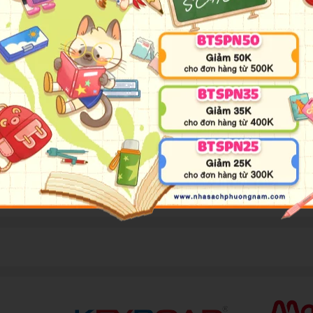
 makes her English-language debut with this two-volume publ
little in common except a deep disaffection with their lives, but
elder; a demoted detective with a chip on his shoulder; a Zainic
drome. The fifth man bringing them all together is an elder
with the segregated buraku community, historically subjected to
he five conspirators decide to carry out a kidnap the CEO of J
 unsolved true-crime kidnapping case perpetrated by "the Mo
the magnum opus by one of Japan’s literary masters, twice ada