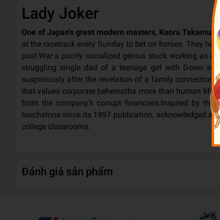
Lady Joker
One of Japan’s great modern masters, Kaoru Takamura,
at the racetrack every Sunday to bet on horses. They have 
post-War a poorly socialized genius stuck working as a w
struggling single dad of a teenage girl with Down syn
suspiciously after the revelation of a family connection 
that values corporate behemoths more than human life, t
from the company’s corrupt financiers.Inspired by the
touchstone since its 1997 publication, acknowledged as 
college classrooms.
Đánh giá sản phẩm