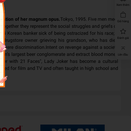
Xem thêm
ication of her magnum opus.
Tokyo, 1995. Five men meet
Giỏ hàng
 together they represent the social struggles and griefs of
hi Korean banker sick of being ostracized for his race; a
Đánh giá
ly drugstore owner grieving his grandson, who has died
 severe discrimination.Intent on revenge against a society
apan’s largest beer conglomerate and extract blood money
Lên đầu
nster with 21 Faces", Lady Joker has become a cultural
pted for film and TV and often taught in high school and